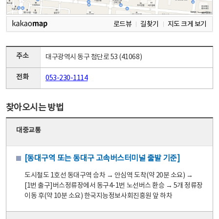
로드뷰
길찾기
지도 크게 보기
주소
대구광역시 동구 첨단로 53 (41068)
전화
053-230-1114
찾아오시는 방법
대중교통
[동대구역 또는 동대구 고속버스터미널 출발 기준]
도시철도 1호선 동대구역 승차 → 안심역 도착(약 20분 소요) →
[1번 출구]버스정류장에서 동구4-1번 노선버스 환승 → 5개 정류장
이동 후(약 10분 소요) 한국지능정보사회진흥원 앞 하차