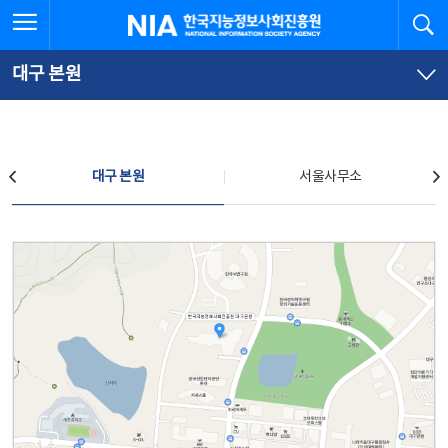
본
전
전체메뉴 열기
검
한국지능정보사회진흥원
문
체
바
메
로
뉴
가
바
대구 본원
기
로
가
기
찾아오시는 길
대구 본원
서울사무소
대구 본원