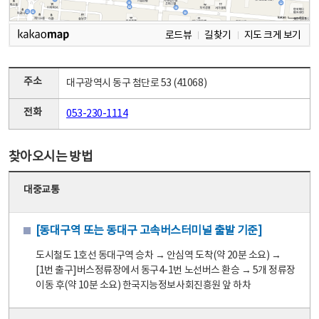
로드뷰
길찾기
지도 크게 보기
주소
대구광역시 동구 첨단로 53 (41068)
전화
053-230-1114
찾아오시는 방법
대중교통
[동대구역 또는 동대구 고속버스터미널 출발 기준]
도시철도 1호선 동대구역 승차 → 안심역 도착(약 20분 소요) →
[1번 출구]버스정류장에서 동구4-1번 노선버스 환승 → 5개 정류장
이동 후(약 10분 소요) 한국지능정보사회진흥원 앞 하차