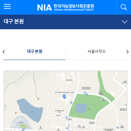
본
전
전체메뉴 열기
검
한국지능정보사회진흥원
문
체
바
메
로
뉴
가
바
대구 본원
기
로
가
기
찾아오시는 길
대구 본원
서울사무소
대구 본원