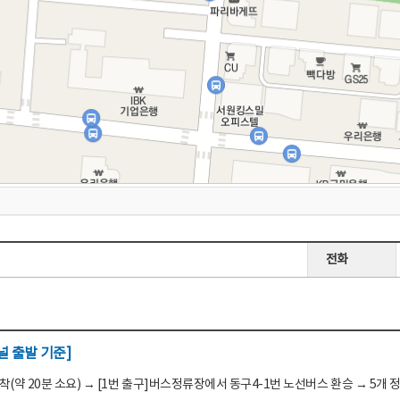
전화
 출발 기준]
(약 20분 소요) → [1번 출구]버스정류장에서 동구4-1번 노선버스 환승 → 5개