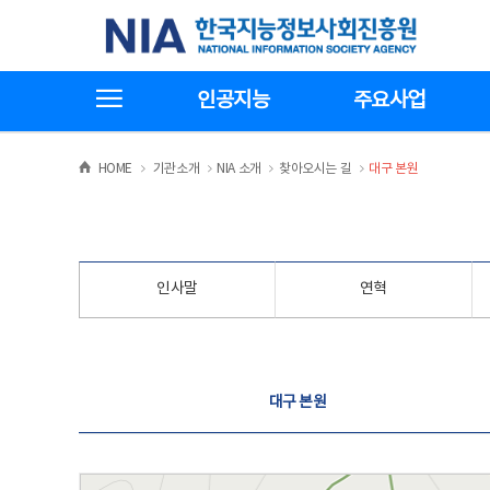
본
전
한국지능정보사회진흥원
문
체
바
메
로
뉴
가
바
전체메뉴보기
기
로
인공지능
주요사업
가
기
>
>
>
>
HOME
기관소개
NIA 소개
찾아오시는 길
대구 본원
인사말
연혁
찾아오시는 길
대구 본원
대구 본원