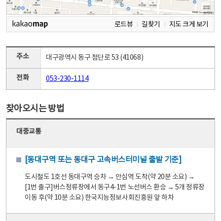
로드뷰
길찾기
지도 크게 보기
주소
대구광역시 동구 첨단로 53 (41068)
전화
053-230-1114
찾아오시는 방법
대중교통
[동대구역 또는 동대구 고속버스터미널 출발 기준]
도시철도 1호선 동대구역 승차 → 안심역 도착(약 20분 소요) →
[1번 출구]버스정류장에서 동구4-1번 노선버스 환승 → 5개 정류장
이동 후(약 10분 소요) 한국지능정보사회진흥원 앞 하차