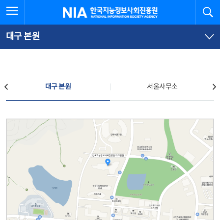
본
전
전체메뉴 열기
검
한국지능정보사회진흥원
문
체
바
메
로
뉴
가
바
대구 본원
기
로
가
기
찾아오시는 길
대구 본원
서울사무소
대구 본원