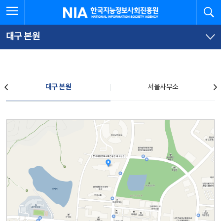
본
전
전체메뉴 열기
검
한국지능정보사회진흥원
문
체
바
메
로
뉴
가
바
대구 본원
기
로
가
기
찾아오시는 길
대구 본원
서울사무소
대구 본원