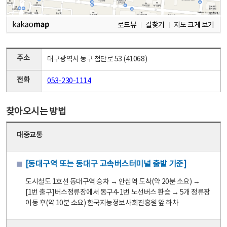
로드뷰
길찾기
지도 크게 보기
주소
대구광역시 동구 첨단로 53 (41068)
전화
053-230-1114
찾아오시는 방법
대중교통
[동대구역 또는 동대구 고속버스터미널 출발 기준]
도시철도 1호선 동대구역 승차 → 안심역 도착(약 20분 소요) →
[1번 출구]버스정류장에서 동구4-1번 노선버스 환승 → 5개 정류장
이동 후(약 10분 소요) 한국지능정보사회진흥원 앞 하차