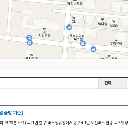
전화
 출발 기준]
(약 20분 소요) → [1번 출구]버스정류장에서 동구4-1번 노선버스 환승 → 5개