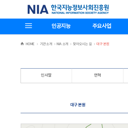
본
전
한국지능정보사회진흥원
문
체
바
메
로
뉴
가
바
전체메뉴보기
기
로
인공지능
주요사업
가
기
>
>
>
>
HOME
기관소개
NIA 소개
찾아오시는 길
대구 본원
인사말
연혁
찾아오시는 길
대구 본원
대구 본원