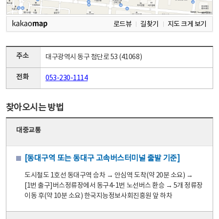
로드뷰
길찾기
지도 크게 보기
주소
대구광역시 동구 첨단로 53 (41068)
전화
053-230-1114
찾아오시는 방법
대중교통
[동대구역 또는 동대구 고속버스터미널 출발 기준]
도시철도 1호선 동대구역 승차 → 안심역 도착(약 20분 소요) →
[1번 출구]버스정류장에서 동구4-1번 노선버스 환승 → 5개 정류장
이동 후(약 10분 소요) 한국지능정보사회진흥원 앞 하차