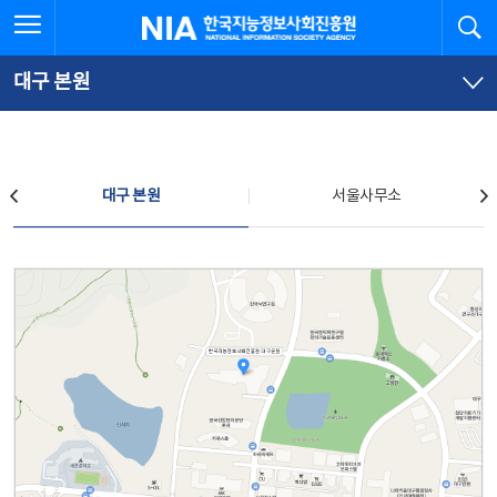
본
전
전체메뉴 열기
검
한국지능정보사회진흥원
문
체
바
메
로
뉴
가
바
대구 본원
기
로
가
기
찾아오시는 길
대구 본원
서울사무소
대구 본원