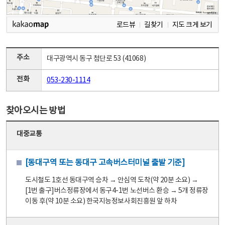
로드뷰
길찾기
지도 크게 보기
주소
대구광역시 동구 첨단로 53 (41068)
전화
053-230-1114
찾아오시는 방법
대중교통
[동대구역 또는 동대구 고속버스터미널 출발 기준]
도시철도 1호선 동대구역 승차 → 안심역 도착(약 20분 소요) →
[1번 출구]버스정류장에서 동구4-1번 노선버스 환승 → 5개 정류장
이동 후(약 10분 소요) 한국지능정보사회진흥원 앞 하차