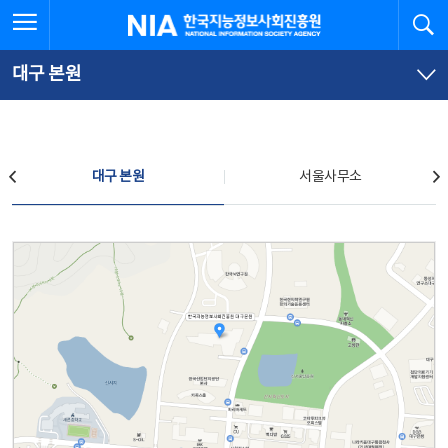
본
전
전체메뉴 열기
검
한국지능정보사회진흥원
문
체
바
메
로
뉴
가
바
대구 본원
기
로
가
기
찾아오시는 길
대구 본원
서울사무소
대구 본원