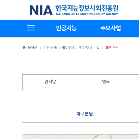
본
전
한국지능정보사회진흥원
문
체
바
메
로
뉴
가
바
전체메뉴보기
기
로
인공지능
주요사업
가
기
>
>
>
>
HOME
기관소개
NIA 소개
찾아오시는 길
대구 본원
인사말
연혁
찾아오시는 길
대구 본원
대구 본원