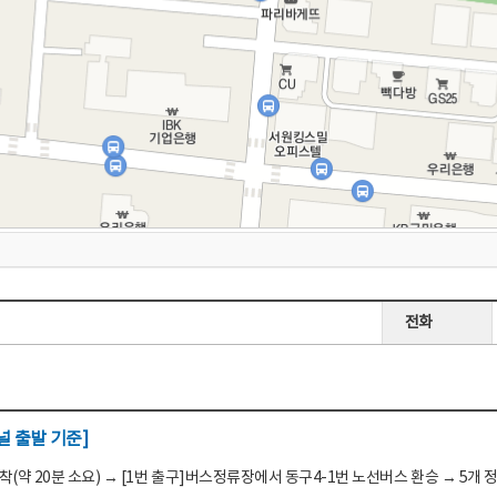
전화
 출발 기준]
(약 20분 소요) → [1번 출구]버스정류장에서 동구4-1번 노선버스 환승 → 5개