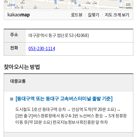
로드뷰
길찾기
지도 크게 보기
주소
대구광역시 동구 첨단로 53 (41068)
전화
053-230-1114
찾아오시는 방법
대중교통
[동대구역 또는 동대구 고속버스터미널 출발 기준]
도시철도 1호선 동대구역 승차 → 안심역 도착(약 20분 소요) →
[1번 출구]버스정류장에서 동구4-1번 노선버스 환승 → 5개 정류장
이동 후(약 10분 소요) 한국지능정보사회진흥원 앞 하차