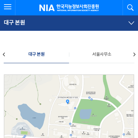
본
전
전체메뉴 열기
검
한국지능정보사회진흥원
문
체
바
메
로
뉴
가
바
대구 본원
기
로
가
기
찾아오시는 길
대구 본원
서울사무소
대구 본원