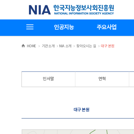
본
전
한국지능정보사회진흥원
문
체
바
메
로
뉴
가
바
전체메뉴보기
기
로
인공지능
주요사업
가
기
>
>
>
>
HOME
기관소개
NIA 소개
찾아오시는 길
대구 본원
인사말
연혁
찾아오시는 길
대구 본원
대구 본원