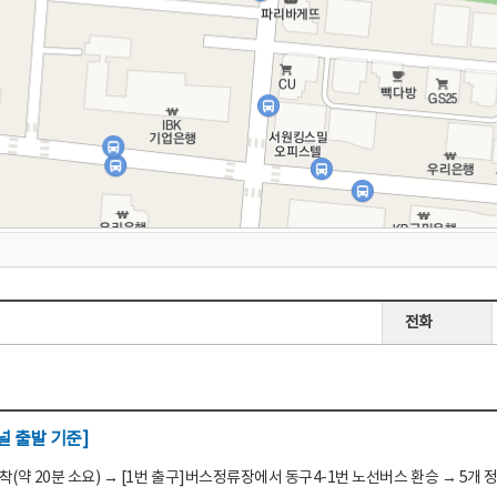
전화
 출발 기준]
(약 20분 소요) → [1번 출구]버스정류장에서 동구4-1번 노선버스 환승 → 5개