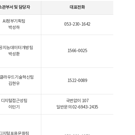
소관부서 및 담당자
대표전화
AI정부기획팀
053-230-1642
박성하
공지능데이터개방팀
1566-0025
박성환
I-클라우드기술혁신팀
1522-0089
김현우
디지털접근성팀
국번없이 107
이민기
일반문의 02-6943-2435
디지털포용문화팀