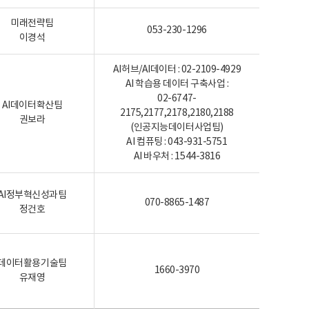
미래전략팀
053-230-1296
이경석
AI허브/AI데이터 : 02-2109-4929
AI 학습용 데이터 구축사업 :
02-6747-
AI데이터확산팀
2175,2177,2178,2180,2188
권보라
(인공지능데이터사업팀)
AI 컴퓨팅 : 043-931-5751
AI 바우처 : 1544-3816
AI정부혁신성과팀
070-8865-1487
정건호
데이터활용기술팀
1660-3970
유재영