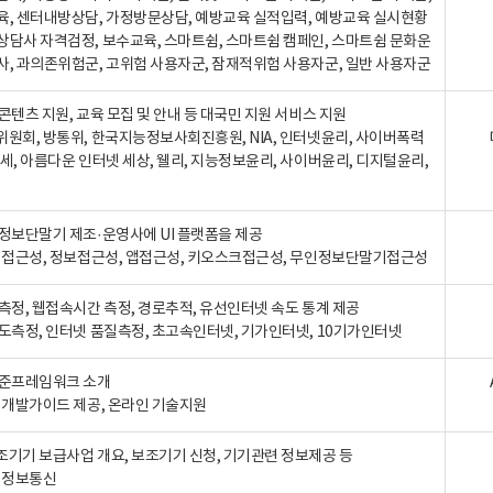
육, 센터내방상담, 가정방문상담, 예방교육 실적입력, 예방교육 실시현황
상담사 자격검정, 보수교육, 스마트쉼, 스마트쉼 캠페인, 스마트쉼 문화운
사, 과의존위험군, 고위험 사용자군, 잠재적위험 사용자군, 일반 사용자군
콘텐츠 지원, 교육 모집 및 안내 등 대국민 지원 서비스 지원
위원회, 방통위, 한국지능정보사회진흥원, NIA, 인터넷윤리, 사이버폭력
세, 아름다운 인터넷 세상, 웰리, 지능정보윤리, 사이버윤리, 디지털윤리,
인정보단말기 제조·운영사에 UI 플랫폼을 제공
 웹접근성, 정보접근성, 앱접근성, 키오스크접근성, 무인정보단말기접근성
도측정, 웹접속시간 측정, 경로추적, 유선인터넷 속도 통계 제공
속도측정, 인터넷 품질측정, 초고속인터넷, 기가인터넷, 10기가인터넷
표준프레임워크 소개
, 개발가이드 제공, 온라인 기술지원
조기기 보급사업 개요, 보조기기 신청, 기기관련 정보제공 등
, 정보통신