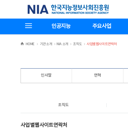
본
전
한국지능정보사회진흥원
문
체
바
메
로
뉴
가
바
전체메뉴보기
기
로
인공지능
주요사업
가
기
>
>
>
>
HOME
기관소개
NIA 소개
조직도
사업별웹사이트연락처
인사말
연혁
조직도
조직도
사업별웹사이트연락처
사업별웹사이트연락처