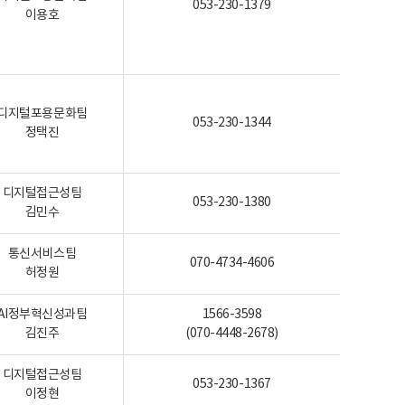
053-230-1379
이용호
디지털포용문화팀
053-230-1344
정택진
디지털접근성팀
053-230-1380
김민수
통신서비스팀
070-4734-4606
허정원
AI정부혁신성과팀
1566-3598
김진주
(070-4448-2678)
디지털접근성팀
053-230-1367
이정현