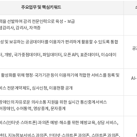
주요업무
및
핵심키워드
인력을 선발하여 감리 전문인력으로 육성‧보급
템감리사, 감리사, 자격증
 생성 및 보유하는 공공데이터를 이용자가 편리하게 활용할 수 있도록 통합
공
터, 개방, 국가중점데이터, 파일데이터, 오픈 API, 표준데이터, 이슈데이
활성화를 위해 행정·국가기관 등이 이용하기에 적합한 서비스를 등록 및
A
비스 전문계약제도, 심사신청, 이용현황 공개
장애인의 자유로운 의사소통 지원을 위한 실시간 통신중계서비스
어장애인, 수어통역, 영상중계, 문자중계
비스(인터넷·스마트폰) 과의존 예방·해소를 위한 예방교육, 상담 서비스,
센터, 지능정보서비스 과의존, 인터넷·스마트폰 과의존, 스마트폰 과의존,