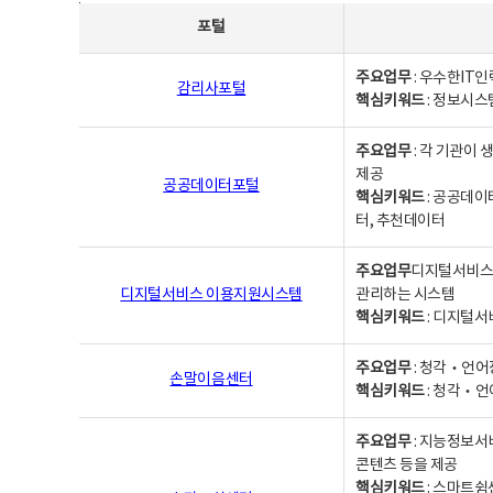
사업별웹사이트연락처 - 포털, 주요업무및 핵심키워드, 소관부서 및 담당자, 대표전화로 구성됨
포털
주요업무
: 우수한IT
감리사포털
핵심키워드
: 정보시스
주요업무
: 각 기관이
제공
공공데이터포털
핵심키워드
: 공공데이
터, 추천데이터
주요업무
디지털서비스 
디지털서비스 이용지원시스템
관리하는 시스템
핵심키워드
: 디지털서
주요업무
: 청각‧언어
손말이음센터
핵심키워드
: 청각‧언
주요업무
: 지능정보서
콘텐츠 등을 제공
핵심키워드
: 스마트쉼