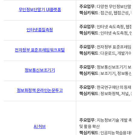
주요업무
: 다양한 무인정보단말기
무인정보단말기 UI플랫폼
핵심키워드
: 접근성, 웹접근성,
주요업무
: 인터넷 속도측정, 웹접
인터넷품질측정
핵심키워드
: 인터넷 속도측정, 
주요업무
: 전자정부 표준프레임워
전자정부 표준프레임워크포털
핵심키워드
: 다운로드, 개발가이
주요업무
: 정보통신보조기기 보급
정보통신보조기기
핵심키워드
: 보조기기, 정보통신
주요업무
: 한국연구재단의 등재
정보화정책 온라인논문투고
핵심키워드
: 정보화정책, 저널, 논문,
주요업무
: 지능정보기술 개발 촉
AI 허브
및 활용 확산
핵심키워드
:
인공지능 학습용 데이터,