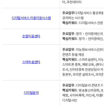
터, 추천데이터
주요업무
디지털서비스 활성화를 위
디지털서비스 이용지원시스템
관리하는 시스템
핵심키워드
: 디지털서비스 전문계
주요업무
: 청각‧언어장애인의 
손말이음센터
핵심키워드
: 청각‧언어장애인, 
주요업무
: 지능정보서비스(인터넷
콘텐츠 등을 제공
핵심키워드
: 스마트쉼센터, 지능
스마트쉼센터
스마트폰 중독, 예방교육, 센터내
조사, 인터넷중독 전문상담사 자격
동본부, 과의존 실태조사, 과의존
주요업무
: 디지털윤리 콘텐츠 지원
핵심키워드
: 방송통신위원회, 방
디지털윤리
예방, 사이버폭력, 아인세, 아름다
디지털시민