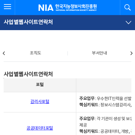
본
전
전체메뉴 열기
검
한국지능정보사회진흥원
문
체
바
메
로
뉴
가
바
사업별웹사이트연락처
기
로
가
기
조직도
조직도
부서안내
사업별웹사이트연락처
사업별웹사이트연락처
사업별웹사이트연락처 - 포털, 주요업무및 핵심키워드, 소관부서 및 담당자, 대표전화로 구성됨
포털
주요업무
: 우수한IT인력을 선발
감리사포털
핵심키워드
: 정보시스템감리사, 
주요업무
: 각 기관이 생성 및 
제공
공공데이터포털
핵심키워드
: 공공데이터, 개방, 