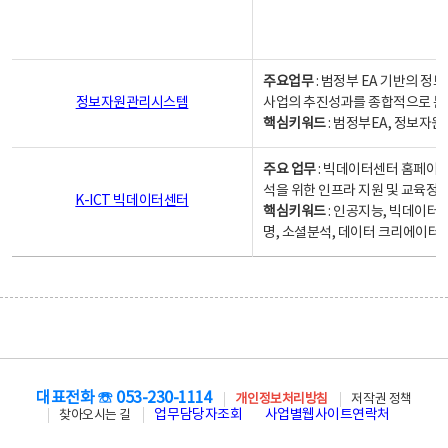
주요업무
: 범정부 EA 기반의 
정보자원관리시스템
사업의 추진성과를 종합적으로 분
핵심키워드
: 범정부EA, 정보
주요 업무
: 빅데이터센터 홈페이지
석을 위한 인프라 지원 및 교육정보
K-ICT 빅데이터센터
핵심키워드
: 인공지능, 빅데이터
명, 소셜분석, 데이터 크리에이터 
대표전화 ☏ 053-230-1114
개인정보처리방침
저작권 정책
업무담당자조회
사업별웹사이트연락처
찾아오시는 길