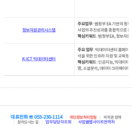
주요업무
: 범정부 EA 기반의 
정보자원관리시스템
사업의 추진성과를 종합적으로 분
핵심키워드
: 범정부EA, 정보
주요 업무
: 빅데이터센터 홈페이지
석을 위한 인프라 지원 및 교육정보
K-ICT 빅데이터센터
핵심키워드
: 인공지능, 빅데이터
명, 소셜분석, 데이터 크리에이터 
대표전화 ☏ 053-230-1114
개인정보처리방침
저작권 정책
업무담당자조회
사업별웹사이트연락처
찾아오시는 길