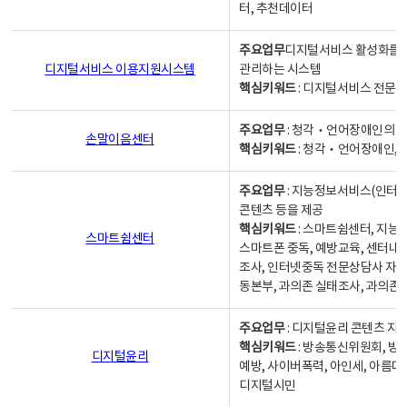
터, 추천데이터
주요업무
디지털서비스 활성화를 위
디지털서비스 이용지원시스템
관리하는 시스템
핵심키워드
: 디지털서비스 전문계
주요업무
: 청각‧언어장애인의 
손말이음센터
핵심키워드
: 청각‧언어장애인, 
주요업무
: 지능정보서비스(인터넷
콘텐츠 등을 제공
핵심키워드
: 스마트쉼센터, 지능
스마트쉼센터
스마트폰 중독, 예방교육, 센터내
조사, 인터넷중독 전문상담사 자격
동본부, 과의존 실태조사, 과의존
주요업무
: 디지털윤리 콘텐츠 지원
핵심키워드
: 방송통신위원회, 방
디지털윤리
예방, 사이버폭력, 아인세, 아름다
디지털시민