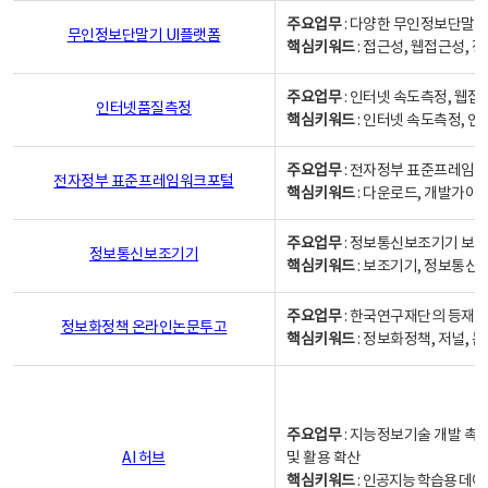
주요업무
: 다양한 무인정보단말기
무인정보단말기 UI플랫폼
핵심키워드
: 접근성, 웹접근성,
주요업무
: 인터넷 속도측정, 웹접
인터넷품질측정
핵심키워드
: 인터넷 속도측정, 
주요업무
: 전자정부 표준프레임워
전자정부 표준프레임워크포털
핵심키워드
: 다운로드, 개발가이
주요업무
: 정보통신보조기기 보급
정보통신보조기기
핵심키워드
: 보조기기, 정보통신
주요업무
: 한국연구재단의 등재
정보화정책 온라인논문투고
핵심키워드
: 정보화정책, 저널, 논문,
주요업무
: 지능정보기술 개발 촉
AI 허브
및 활용 확산
핵심키워드
:
인공지능 학습용 데이터,