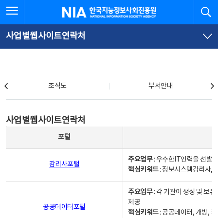
본
전
전체메뉴 열기
검
한국지능정보사회진흥원
문
체
바
메
로
뉴
가
바
사업별웹사이트연락처
기
로
가
기
조직도
조직도
부서안내
사업별웹사이트연락처
사업별웹사이트연락처
사업별웹사이트연락처 - 포털, 주요업무및 핵심키워드, 소관부서 및 담당자, 대표전화로 구성됨
포털
주요업무
: 우수한IT인력을 선발
감리사포털
핵심키워드
: 정보시스템감리사, 
주요업무
: 각 기관이 생성 및 
제공
공공데이터포털
핵심키워드
: 공공데이터, 개방, 