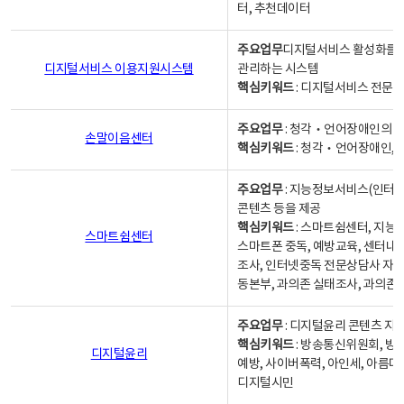
터, 추천데이터
주요업무
디지털서비스 활성화를 위
디지털서비스 이용지원시스템
관리하는 시스템
핵심키워드
: 디지털서비스 전문계
주요업무
: 청각‧언어장애인의 
손말이음센터
핵심키워드
: 청각‧언어장애인, 
주요업무
: 지능정보서비스(인터넷
콘텐츠 등을 제공
핵심키워드
: 스마트쉼센터, 지능
스마트쉼센터
스마트폰 중독, 예방교육, 센터내
조사, 인터넷중독 전문상담사 자격
동본부, 과의존 실태조사, 과의존
주요업무
: 디지털윤리 콘텐츠 지원
핵심키워드
: 방송통신위원회, 방
디지털윤리
예방, 사이버폭력, 아인세, 아름다
디지털시민