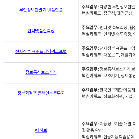
주요업무
: 다양한 무인정보단말기
무인정보단말기 UI플랫폼
핵심키워드
: 접근성, 웹접근성,
주요업무
: 인터넷 속도측정, 웹접
인터넷품질측정
핵심키워드
: 인터넷 속도측정, 
주요업무
: 전자정부 표준프레임워
전자정부 표준프레임워크포털
핵심키워드
: 다운로드, 개발가이
주요업무
: 정보통신보조기기 보급
정보통신보조기기
핵심키워드
: 보조기기, 정보통신
주요업무
: 한국연구재단의 등재
정보화정책 온라인논문투고
핵심키워드
: 정보화정책, 저널, 논문,
주요업무
: 지능정보기술 개발 촉
AI 허브
및 활용 확산
핵심키워드
:
인공지능 학습용 데이터,