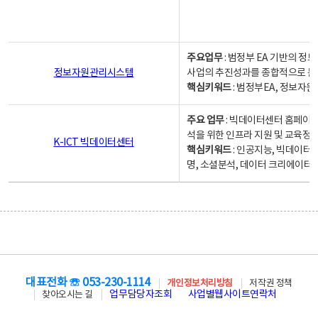
주요업무
: 범정부 EA 기반의 
정보자원관리시스템
사업의 추진성과를 종합적으로 분
핵심키워드
: 범정부EA, 정보
주요 업무
: 빅데이터센터 홈페이지
석을 위한 인프라 지원 및 교육정보
K-ICT 빅데이터센터
핵심키워드
: 인공지능, 빅데이터
명, 소셜분석, 데이터 크리에이터 
대표전화 ☏ 053-230-1114
개인정보처리방침
저작권 정책
업무담당자조회
사업별웹사이트연락처
찾아오시는 길