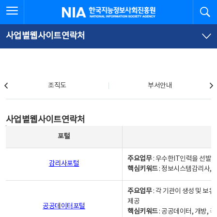
본
전
전체메뉴 열기
검
한국지능정보사회진흥원
문
체
바
메
로
뉴
가
바
사업별웹사이트연락처
기
로
가
기
조직도
조직도
부서안내
사업별웹사이트연락처
사업별웹사이트연락처
사업별웹사이트연락처 - 포털, 주요업무및 핵심키워드, 소관부서 및 담당자, 대표전화로 구성됨
포털
주요업무
: 우수한IT인력을 선발
감리사포털
핵심키워드
: 정보시스템감리사, 
주요업무
: 각 기관이 생성 및 
제공
공공데이터포털
핵심키워드
: 공공데이터, 개방, 