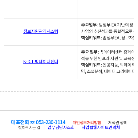
주요업무
: 범정부 EA 기반의 
정보자원관리시스템
사업의 추진성과를 종합적으로 분
핵심키워드
: 범정부EA, 정보
주요 업무
: 빅데이터센터 홈페이지
석을 위한 인프라 지원 및 교육정보
K-ICT 빅데이터센터
핵심키워드
: 인공지능, 빅데이터
명, 소셜분석, 데이터 크리에이터 
대표전화 ☏ 053-230-1114
개인정보처리방침
저작권 정책
업무담당자조회
사업별웹사이트연락처
찾아오시는 길