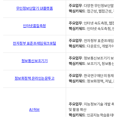
주요업무
: 다양한 무인정보단말기
무인정보단말기 UI플랫폼
핵심키워드
: 접근성, 웹접근성,
주요업무
: 인터넷 속도측정, 웹접
인터넷품질측정
핵심키워드
: 인터넷 속도측정, 
주요업무
: 전자정부 표준프레임워
전자정부 표준프레임워크포털
핵심키워드
: 다운로드, 개발가이
주요업무
: 정보통신보조기기 보급
정보통신보조기기
핵심키워드
: 보조기기, 정보통신
주요업무
: 한국연구재단의 등재
정보화정책 온라인논문투고
핵심키워드
: 정보화정책, 저널, 논문,
주요업무
: 지능정보기술 개발 촉
AI 허브
및 활용 확산
핵심키워드
:
인공지능 학습용 데이터,