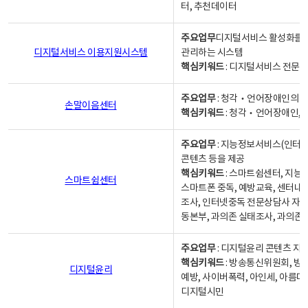
터, 추천데이터
주요업무
디지털서비스 활성화를 위
디지털서비스 이용지원시스템
관리하는 시스템
핵심키워드
: 디지털서비스 전문계
주요업무
: 청각‧언어장애인의 
손말이음센터
핵심키워드
: 청각‧언어장애인, 
주요업무
: 지능정보서비스(인터넷
콘텐츠 등을 제공
핵심키워드
: 스마트쉼센터, 지능
스마트쉼센터
스마트폰 중독, 예방교육, 센터내
조사, 인터넷중독 전문상담사 자격
동본부, 과의존 실태조사, 과의존
주요업무
: 디지털윤리 콘텐츠 지원
핵심키워드
: 방송통신위원회, 방
디지털윤리
예방, 사이버폭력, 아인세, 아름다
디지털시민