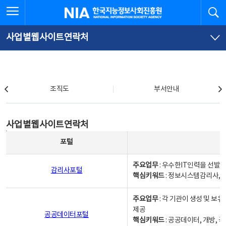
본
전
전체메뉴 열기
검
한국지능정보사회진흥원
문
체
바
메
로
뉴
가
바
사업별웹사이트연락처
기
로
가
기
조직도
조직도
부서안내
사업별웹사이트연락처
사업별웹사이트연락처
사업별웹사이트연락처 - 포털, 주요업무및 핵심키워드, 소관부서 및 담당자, 대표전화로 구성됨
포털
주요업무
: 우수한IT인력을 선발
감리사포털
핵심키워드
: 정보시스템감리사, 
주요업무
: 각 기관이 생성 및 
제공
공공데이터포털
핵심키워드
: 공공데이터, 개방, 