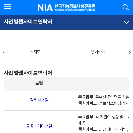
본
전
전체메뉴 열기
검
한국지능정보사회진흥원
문
체
바
메
로
뉴
가
바
사업별웹사이트연락처
기
로
가
기
조직도
조직도
부서안내
사업별웹사이트연락처
사업별웹사이트연락처
사업별웹사이트연락처 - 포털, 주요업무및 핵심키워드, 소관부서 및 담당자, 대표전화로 구성됨
포털
주요업무
: 우수한IT인력을 선발
감리사포털
핵심키워드
: 정보시스템감리사, 
주요업무
: 각 기관이 생성 및 
제공
공공데이터포털
핵심키워드
: 공공데이터, 개방, 