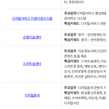
터, 추천데이터
주요업무
디지털서비스 활성화를 위
디지털서비스 이용지원시스템
관리하는 시스템
핵심키워드
: 디지털서비스 전문계
주요업무
: 청각‧언어장애인의 
손말이음센터
핵심키워드
: 청각‧언어장애인, 
주요업무
: 지능정보서비스(인터넷
콘텐츠 등을 제공
핵심키워드
: 스마트쉼센터, 지능
스마트쉼센터
스마트폰 중독, 예방교육, 센터내
조사, 인터넷중독 전문상담사 자격
동본부, 과의존 실태조사, 과의존
주요업무
: 디지털윤리 콘텐츠 지원
핵심키워드
: 방송통신위원회, 방
디지털윤리
예방, 사이버폭력, 아인세, 아름다
디지털시민