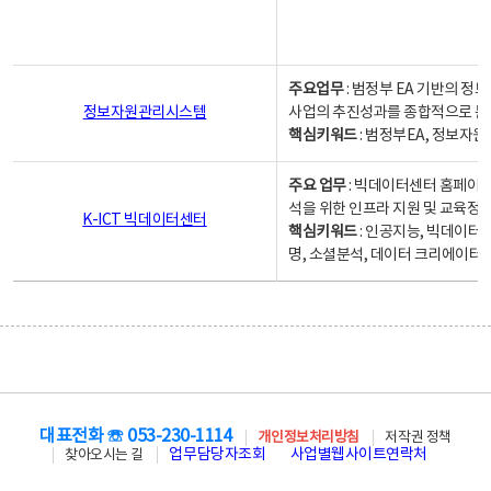
주요업무
: 범정부 EA 기반의 
정보자원관리시스템
사업의 추진성과를 종합적으로 분
핵심키워드
: 범정부EA, 정보
주요 업무
: 빅데이터센터 홈페이지
석을 위한 인프라 지원 및 교육정보
K-ICT 빅데이터센터
핵심키워드
: 인공지능, 빅데이터
명, 소셜분석, 데이터 크리에이터 
대표전화 ☏ 053-230-1114
개인정보처리방침
저작권 정책
업무담당자조회
사업별웹사이트연락처
찾아오시는 길