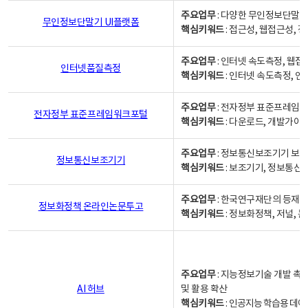
주요업무
: 다양한 무인정보단말기
무인정보단말기 UI플랫폼
핵심키워드
: 접근성, 웹접근성,
주요업무
: 인터넷 속도측정, 웹접
인터넷품질측정
핵심키워드
: 인터넷 속도측정, 
주요업무
: 전자정부 표준프레임워
전자정부 표준프레임워크포털
핵심키워드
: 다운로드, 개발가이
주요업무
: 정보통신보조기기 보급
정보통신보조기기
핵심키워드
: 보조기기, 정보통신
주요업무
: 한국연구재단의 등재
정보화정책 온라인논문투고
핵심키워드
: 정보화정책, 저널, 논문,
주요업무
: 지능정보기술 개발 촉
AI 허브
및 활용 확산
핵심키워드
:
인공지능 학습용 데이터,