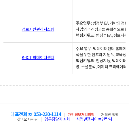
주요업무
: 범정부 EA 기반의 
정보자원관리시스템
사업의 추진성과를 종합적으로 분
핵심키워드
: 범정부EA, 정보
주요 업무
: 빅데이터센터 홈페이지
석을 위한 인프라 지원 및 교육정보
K-ICT 빅데이터센터
핵심키워드
: 인공지능, 빅데이터
명, 소셜분석, 데이터 크리에이터 
대표전화 ☏ 053-230-1114
개인정보처리방침
저작권 정책
업무담당자조회
사업별웹사이트연락처
찾아오시는 길