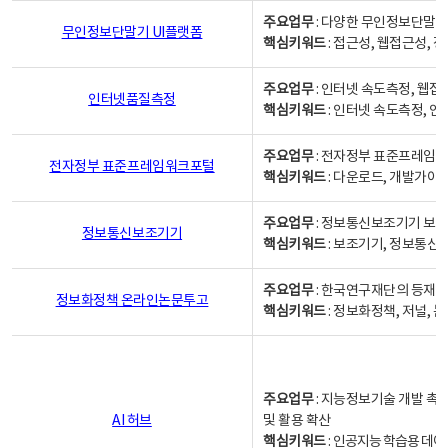
주요업무
: 다양한 무인정보단말기
무인정보단말기 UI플랫폼
핵심키워드
: 접근성, 웹접근성,
주요업무
: 인터넷 속도측정, 웹접
인터넷품질측정
핵심키워드
: 인터넷 속도측정, 
주요업무
: 전자정부 표준프레임워
전자정부 표준프레임워크포털
핵심키워드
: 다운로드, 개발가이
주요업무
: 정보통신보조기기 보급
정보통신보조기기
핵심키워드
: 보조기기, 정보통신
주요업무
: 한국연구재단의 등재
정보화정책 온라인논문투고
핵심키워드
: 정보화정책, 저널, 논문,
주요업무
: 지능정보기술 개발 촉
AI 허브
및 활용 확산
핵심키워드
:
인공지능 학습용 데이터,