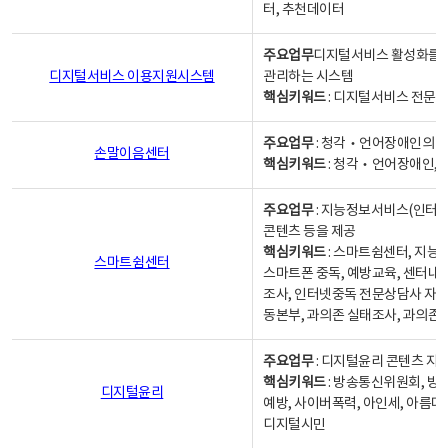
터, 추천데이터
주요업무
디지털서비스 활성화를 위
디지털서비스 이용지원시스템
관리하는 시스템
핵심키워드
: 디지털서비스 전문계
주요업무
: 청각‧언어장애인의 
손말이음센터
핵심키워드
: 청각‧언어장애인, 
주요업무
: 지능정보서비스(인터넷
콘텐츠 등을 제공
핵심키워드
: 스마트쉼센터, 지능
스마트쉼센터
스마트폰 중독, 예방교육, 센터내
조사, 인터넷중독 전문상담사 자격
동본부, 과의존 실태조사, 과의존
주요업무
: 디지털윤리 콘텐츠 지원
핵심키워드
: 방송통신위원회, 방
디지털윤리
예방, 사이버폭력, 아인세, 아름다
디지털시민