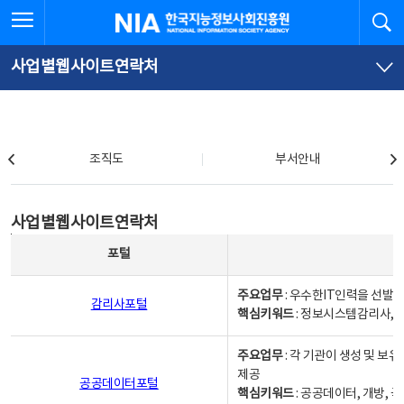
본
전
전체메뉴 열기
검
한국지능정보사회진흥원
문
체
바
메
로
뉴
가
바
사업별웹사이트연락처
기
로
가
기
조직도
조직도
부서안내
사업별웹사이트연락처
사업별웹사이트연락처
사업별웹사이트연락처 - 포털, 주요업무및 핵심키워드, 소관부서 및 담당자, 대표전화로 구성됨
포털
주요업무
: 우수한IT인력을 선발
감리사포털
핵심키워드
: 정보시스템감리사, 
주요업무
: 각 기관이 생성 및 
제공
공공데이터포털
핵심키워드
: 공공데이터, 개방, 