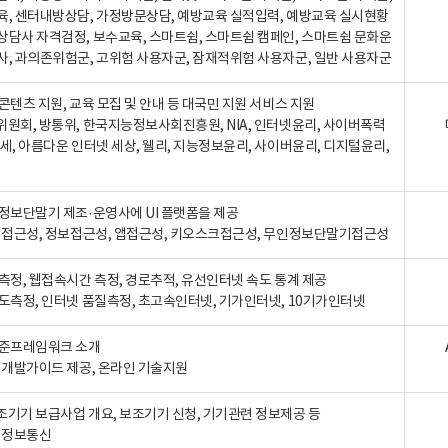
육, 센터내방상담, 가정방문상담, 예방교육 실적입력, 예방교육 실시현황
상담사 자격검정, 보수교육, 스마트쉼, 스마트쉼 캠페인, 스마트쉼 문화운
사, 과의존위험군, 고위험 사용자군, 잠재적위험 사용자군, 일반 사용자군
콘텐츠 지원, 교육 모집 및 안내 등 대국민 지원 서비스 지원
위원회, 방통위, 한국지능정보사회진흥원, NIA, 인터넷윤리, 사이버폭력
세, 아름다운 인터넷 세상, 웰리, 지능정보윤리, 사이버윤리, 디지털윤리,
인정보단말기 제조·운영사에 UI 플랫폼을 제공
 웹접근성, 정보접근성, 앱접근성, 키오스크접근성, 무인정보단말기접근성
도측정, 웹접속시간 측정, 경로추적, 유선인터넷 속도 통계 제공
속도측정, 인터넷 품질측정, 초고속인터넷, 기가인터넷, 10기가인터넷
표준프레임워크 소개
, 개발가이드 제공, 온라인 기술지원
조기기 보급사업 개요, 보조기기 신청, 기기관련 정보제공 등
, 정보통신