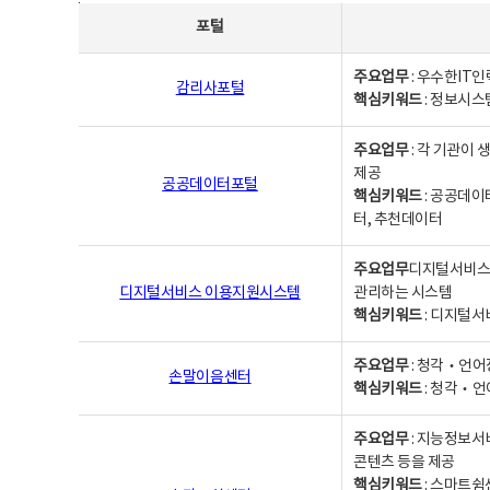
사업별웹사이트연락처 - 포털, 주요업무및 핵심키워드, 소관부서 및 담당자, 대표전화로 구성됨
포털
주요업무
: 우수한IT
감리사포털
핵심키워드
: 정보시스
주요업무
: 각 기관이
제공
공공데이터포털
핵심키워드
: 공공데이
터, 추천데이터
주요업무
디지털서비스 
디지털서비스 이용지원시스템
관리하는 시스템
핵심키워드
: 디지털서
주요업무
: 청각‧언어
손말이음센터
핵심키워드
: 청각‧언
주요업무
: 지능정보서
콘텐츠 등을 제공
핵심키워드
: 스마트쉼