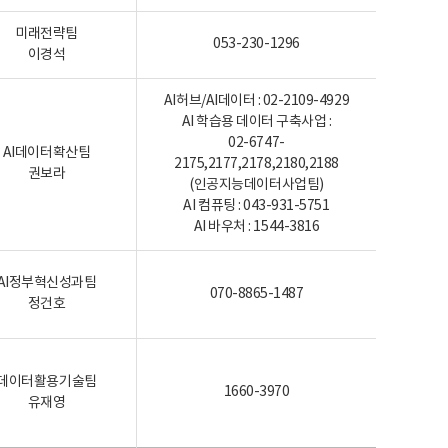
미래전략팀
053-230-1296
이경석
AI허브/AI데이터 : 02-2109-4929
AI 학습용 데이터 구축사업 :
02-6747-
AI데이터확산팀
2175,2177,2178,2180,2188
권보라
(인공지능데이터사업팀)
AI 컴퓨팅 : 043-931-5751
AI 바우처 : 1544-3816
AI정부혁신성과팀
070-8865-1487
정건호
데이터활용기술팀
1660-3970
유재영