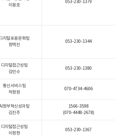
053-230-1379
이용호
디지털포용문화팀
053-230-1344
정택진
디지털접근성팀
053-230-1380
김민수
통신서비스팀
070-4734-4606
허정원
AI정부혁신성과팀
1566-3598
김진주
(070-4448-2678)
디지털접근성팀
053-230-1367
이정현