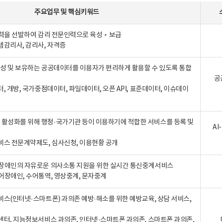
주요업무
및
핵심키워드
인력을 선발하여 감리 전문인력으로 육성‧보급
템감리사, 감리사, 자격증
 생성 및 보유하는 공공데이터를 이용자가 편리하게 활용할 수 있도록 통합
공
터, 개방, 국가중점데이터, 파일데이터, 오픈 API, 표준데이터, 이슈데이
활성화를 위해 행정·국가기관 등이 이용하기에 적합한 서비스를 등록 및
A
비스 전문계약제도, 심사신청, 이용현황 공개
장애인의 자유로운 의사소통 지원을 위한 실시간 통신중계서비스
어장애인, 수어통역, 영상중계, 문자중계
비스(인터넷·스마트폰) 과의존 예방·해소를 위한 예방교육, 상담 서비스,
센터, 지능정보서비스 과의존, 인터넷·스마트폰 과의존, 스마트폰 과의존,