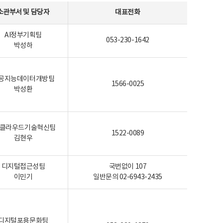
소관부서 및 담당자
대표전화
AI정부기획팀
053-230-1642
박성하
공지능데이터개방팀
1566-0025
박성환
I-클라우드기술혁신팀
1522-0089
김현우
디지털접근성팀
국번없이 107
이민기
일반문의 02-6943-2435
디지털포용문화팀