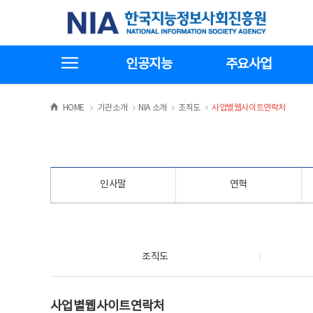
본
전
한국지능정보사회진흥원
문
체
바
메
로
뉴
가
바
전체메뉴보기
기
로
인공지능
주요사업
가
기
>
>
>
>
HOME
기관소개
NIA 소개
조직도
사업별웹사이트연락처
인사말
연혁
조직도
조직도
사업별웹사이트연락처
사업별웹사이트연락처