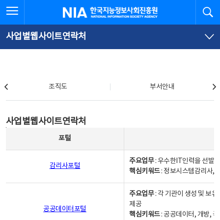
본
전
전체메뉴 열기
검
한국지능정보사회진흥원
문
체
바
메
로
뉴
가
바
사업별웹사이트연락처
기
로
가
기
조직도
조직도
부서안내
사업별웹사이트연락처
사업별웹사이트연락처
사업별웹사이트연락처 - 포털, 주요업무및 핵심키워드, 소관부서 및 담당자, 대표전화로 구성됨
포털
주요업무
: 우수한IT인력을 선발
감리사포털
핵심키워드
: 정보시스템감리사, 
주요업무
: 각 기관이 생성 및 
제공
공공데이터포털
핵심키워드
: 공공데이터, 개방, 