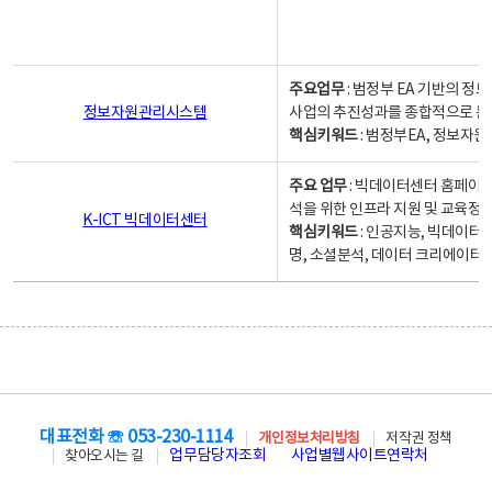
주요업무
: 범정부 EA 기반의 
정보자원관리시스템
사업의 추진성과를 종합적으로 분
핵심키워드
: 범정부EA, 정보
주요 업무
: 빅데이터센터 홈페이지
석을 위한 인프라 지원 및 교육정보
K-ICT 빅데이터센터
핵심키워드
: 인공지능, 빅데이터
명, 소셜분석, 데이터 크리에이터 
대표전화 ☏ 053-230-1114
개인정보처리방침
저작권 정책
업무담당자조회
사업별웹사이트연락처
찾아오시는 길