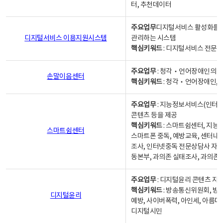
터, 추천데이터
주요업무
디지털서비스 활성화를 위
디지털서비스 이용지원시스템
관리하는 시스템
핵심키워드
: 디지털서비스 전문계
주요업무
: 청각‧언어장애인의 
손말이음센터
핵심키워드
: 청각‧언어장애인, 
주요업무
: 지능정보서비스(인터넷
콘텐츠 등을 제공
핵심키워드
: 스마트쉼센터, 지능
스마트쉼센터
스마트폰 중독, 예방교육, 센터내
조사, 인터넷중독 전문상담사 자격
동본부, 과의존 실태조사, 과의존
주요업무
: 디지털윤리 콘텐츠 지원
핵심키워드
: 방송통신위원회, 방
디지털윤리
예방, 사이버폭력, 아인세, 아름다
디지털시민