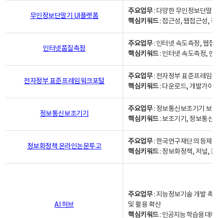
주요업무
: 다양한 무인정보단말기
무인정보단말기 UI플랫폼
핵심키워드
: 접근성, 웹접근성,
주요업무
: 인터넷 속도측정, 웹접
인터넷품질측정
핵심키워드
: 인터넷 속도측정, 
주요업무
: 전자정부 표준프레임워
전자정부 표준프레임워크포털
핵심키워드
: 다운로드, 개발가이
주요업무
: 정보통신보조기기 보급
정보통신보조기기
핵심키워드
: 보조기기, 정보통신
주요업무
: 한국연구재단의 등재
정보화정책 온라인논문투고
핵심키워드
: 정보화정책, 저널, 논문,
주요업무
: 지능정보기술 개발 촉
AI 허브
및 활용 확산
핵심키워드
:
인공지능 학습용 데이터,