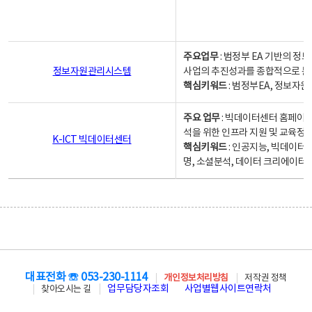
주요업무
: 범정부 EA 기반의 
정보자원관리시스템
사업의 추진성과를 종합적으로 분
핵심키워드
: 범정부EA, 정보
주요 업무
: 빅데이터센터 홈페이지
석을 위한 인프라 지원 및 교육정보
K-ICT 빅데이터센터
핵심키워드
: 인공지능, 빅데이터
명, 소셜분석, 데이터 크리에이터 
대표전화 ☏ 053-230-1114
개인정보처리방침
저작권 정책
업무담당자조회
사업별웹사이트연락처
찾아오시는 길