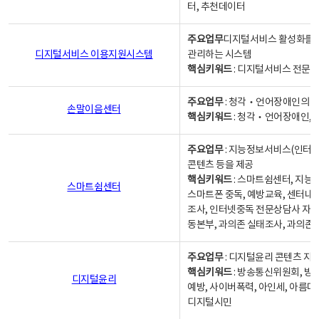
터, 추천데이터
주요업무
디지털서비스 활성화를 위
디지털서비스 이용지원시스템
관리하는 시스템
핵심키워드
: 디지털서비스 전문계
주요업무
: 청각‧언어장애인의 
손말이음센터
핵심키워드
: 청각‧언어장애인, 
주요업무
: 지능정보서비스(인터넷
콘텐츠 등을 제공
핵심키워드
: 스마트쉼센터, 지능
스마트쉼센터
스마트폰 중독, 예방교육, 센터내
조사, 인터넷중독 전문상담사 자격
동본부, 과의존 실태조사, 과의존
주요업무
: 디지털윤리 콘텐츠 지원
핵심키워드
: 방송통신위원회, 방
디지털윤리
예방, 사이버폭력, 아인세, 아름다
디지털시민