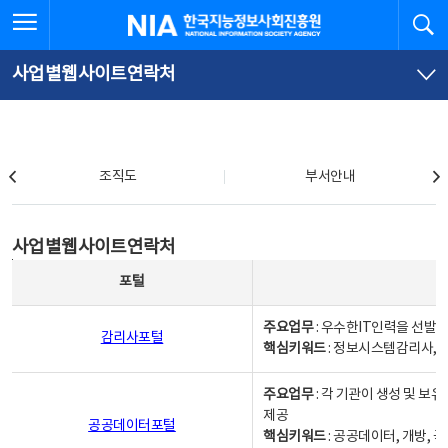
본
전
전체메뉴 열기
검
한국지능정보사회진흥원
문
체
바
메
로
뉴
가
바
사업별웹사이트연락처
기
로
가
기
조직도
조직도
부서안내
사업별웹사이트연락처
사업별웹사이트연락처
사업별웹사이트연락처 - 포털, 주요업무및 핵심키워드, 소관부서 및 담당자, 대표전화로 구성됨
포털
주요업무
: 우수한IT인력을 선발
감리사포털
핵심키워드
: 정보시스템감리사, 
주요업무
: 각 기관이 생성 및 
제공
공공데이터포털
핵심키워드
: 공공데이터, 개방, 