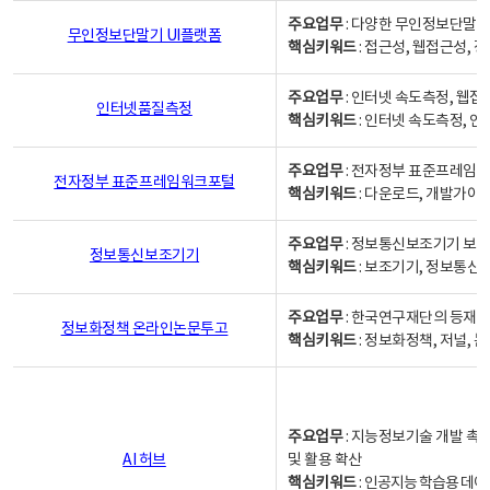
주요업무
: 다양한 무인정보단말기
무인정보단말기 UI플랫폼
핵심키워드
: 접근성, 웹접근성,
주요업무
: 인터넷 속도측정, 웹접
인터넷품질측정
핵심키워드
: 인터넷 속도측정, 
주요업무
: 전자정부 표준프레임워
전자정부 표준프레임워크포털
핵심키워드
: 다운로드, 개발가이
주요업무
: 정보통신보조기기 보급
정보통신보조기기
핵심키워드
: 보조기기, 정보통신
주요업무
: 한국연구재단의 등재
정보화정책 온라인논문투고
핵심키워드
: 정보화정책, 저널, 논문,
주요업무
: 지능정보기술 개발 촉
AI 허브
및 활용 확산
핵심키워드
:
인공지능 학습용 데이터,