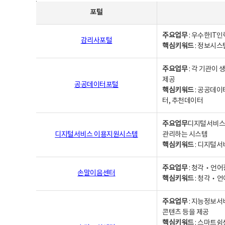
사업별웹사이트연락처 - 포털, 주요업무및 핵심키워드, 소관부서 및 담당자, 대표전화로 구성됨
포털
주요업무
: 우수한IT
감리사포털
핵심키워드
: 정보시스
주요업무
: 각 기관이
제공
공공데이터포털
핵심키워드
: 공공데이
터, 추천데이터
주요업무
디지털서비스 
디지털서비스 이용지원시스템
관리하는 시스템
핵심키워드
: 디지털서
주요업무
: 청각‧언어
손말이음센터
핵심키워드
: 청각‧언
주요업무
: 지능정보서
콘텐츠 등을 제공
핵심키워드
: 스마트쉼