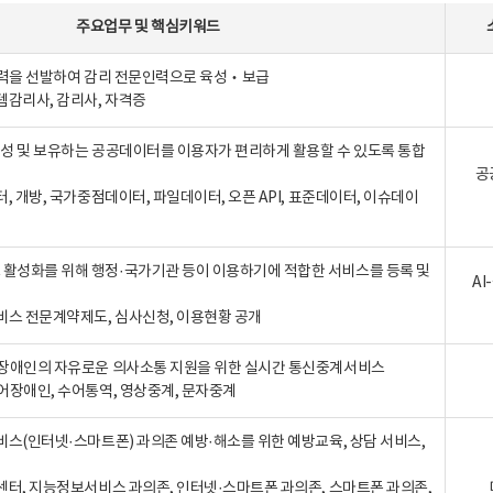
주요업무
및
핵심키워드
인력을 선발하여 감리 전문인력으로 육성‧보급
템감리사, 감리사, 자격증
 생성 및 보유하는 공공데이터를 이용자가 편리하게 활용할 수 있도록 통합
공
터, 개방, 국가중점데이터, 파일데이터, 오픈 API, 표준데이터, 이슈데이
활성화를 위해 행정·국가기관 등이 이용하기에 적합한 서비스를 등록 및
A
비스 전문계약제도, 심사신청, 이용현황 공개
장애인의 자유로운 의사소통 지원을 위한 실시간 통신중계서비스
어장애인, 수어통역, 영상중계, 문자중계
비스(인터넷·스마트폰) 과의존 예방·해소를 위한 예방교육, 상담 서비스,
센터, 지능정보서비스 과의존, 인터넷·스마트폰 과의존, 스마트폰 과의존,