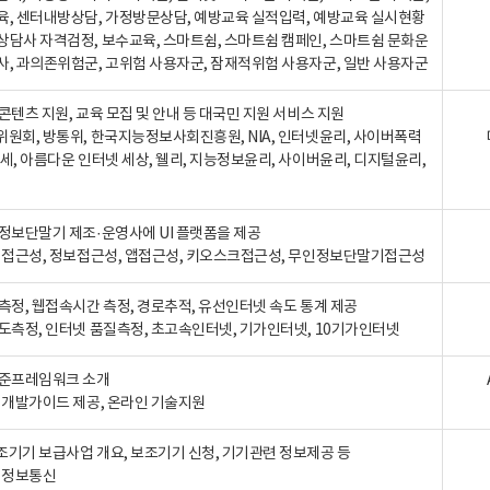
육, 센터내방상담, 가정방문상담, 예방교육 실적입력, 예방교육 실시현황
상담사 자격검정, 보수교육, 스마트쉼, 스마트쉼 캠페인, 스마트쉼 문화운
사, 과의존위험군, 고위험 사용자군, 잠재적위험 사용자군, 일반 사용자군
콘텐츠 지원, 교육 모집 및 안내 등 대국민 지원 서비스 지원
위원회, 방통위, 한국지능정보사회진흥원, NIA, 인터넷윤리, 사이버폭력
세, 아름다운 인터넷 세상, 웰리, 지능정보윤리, 사이버윤리, 디지털윤리,
인정보단말기 제조·운영사에 UI 플랫폼을 제공
 웹접근성, 정보접근성, 앱접근성, 키오스크접근성, 무인정보단말기접근성
도측정, 웹접속시간 측정, 경로추적, 유선인터넷 속도 통계 제공
속도측정, 인터넷 품질측정, 초고속인터넷, 기가인터넷, 10기가인터넷
표준프레임워크 소개
, 개발가이드 제공, 온라인 기술지원
조기기 보급사업 개요, 보조기기 신청, 기기관련 정보제공 등
, 정보통신