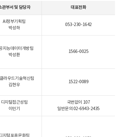
소관부서 및 담당자
대표전화
AI정부기획팀
053-230-1642
박성하
공지능데이터개방팀
1566-0025
박성환
I-클라우드기술혁신팀
1522-0089
김현우
디지털접근성팀
국번없이 107
이민기
일반문의 02-6943-2435
디지털포용문화팀