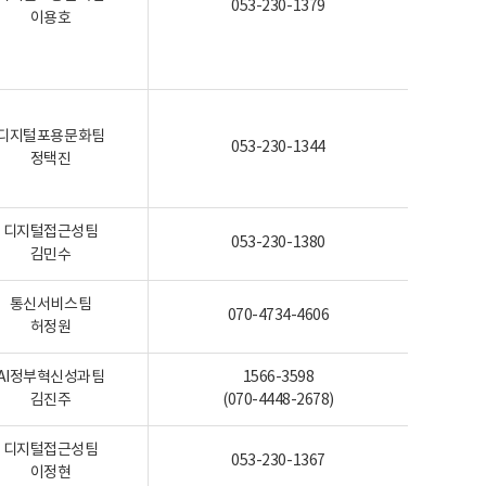
053-230-1379
이용호
디지털포용문화팀
053-230-1344
정택진
디지털접근성팀
053-230-1380
김민수
통신서비스팀
070-4734-4606
허정원
AI정부혁신성과팀
1566-3598
김진주
(070-4448-2678)
디지털접근성팀
053-230-1367
이정현