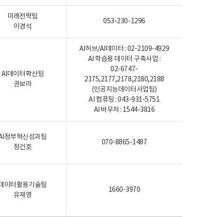
미래전략팀
053-230-1296
이경석
AI허브/AI데이터 : 02-2109-4929
AI 학습용 데이터 구축사업 :
02-6747-
AI데이터확산팀
2175,2177,2178,2180,2188
권보라
(인공지능데이터사업팀)
AI 컴퓨팅 : 043-931-5751
AI 바우처 : 1544-3816
AI정부혁신성과팀
070-8865-1487
정건호
데이터활용기술팀
1660-3970
유재영