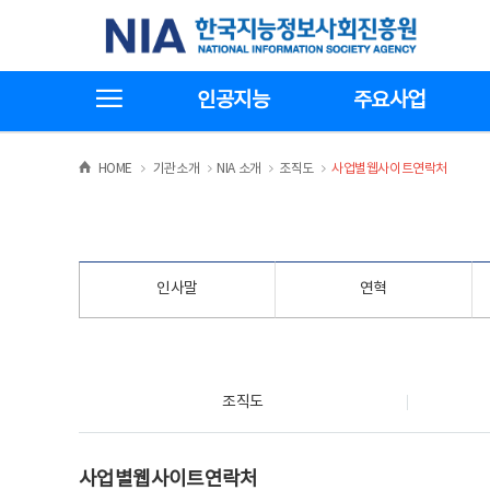
본
전
한국지능정보사회진흥원
문
체
바
메
로
뉴
가
바
전체메뉴보기
기
로
인공지능
주요사업
가
기
>
>
>
>
HOME
기관소개
NIA 소개
조직도
사업별웹사이트연락처
인사말
연혁
조직도
조직도
사업별웹사이트연락처
사업별웹사이트연락처