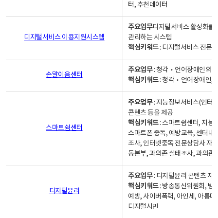
터, 추천데이터
주요업무
디지털서비스 활성화를 위
디지털서비스 이용지원시스템
관리하는 시스템
핵심키워드
: 디지털서비스 전문계
주요업무
: 청각‧언어장애인의 
손말이음센터
핵심키워드
: 청각‧언어장애인, 
주요업무
: 지능정보서비스(인터넷
콘텐츠 등을 제공
핵심키워드
: 스마트쉼센터, 지능
스마트쉼센터
스마트폰 중독, 예방교육, 센터내
조사, 인터넷중독 전문상담사 자격
동본부, 과의존 실태조사, 과의존
주요업무
: 디지털윤리 콘텐츠 지원
핵심키워드
: 방송통신위원회, 방
디지털윤리
예방, 사이버폭력, 아인세, 아름다
디지털시민