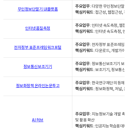
주요업무
: 다양한 무인정보단말기
무인정보단말기 UI플랫폼
핵심키워드
: 접근성, 웹접근성,
주요업무
: 인터넷 속도측정, 웹접
인터넷품질측정
핵심키워드
: 인터넷 속도측정, 
주요업무
: 전자정부 표준프레임워
전자정부 표준프레임워크포털
핵심키워드
: 다운로드, 개발가이
주요업무
: 정보통신보조기기 보급
정보통신보조기기
핵심키워드
: 보조기기, 정보통신
주요업무
: 한국연구재단의 등재
정보화정책 온라인논문투고
핵심키워드
: 정보화정책, 저널, 논문,
주요업무
: 지능정보기술 개발 촉
AI 허브
및 활용 확산
핵심키워드
:
인공지능 학습용 데이터,