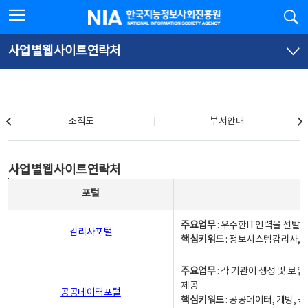
본
전
전체메뉴 열기
검
한국지능정보사회진흥원
문
체
바
메
로
뉴
가
바
사업별웹사이트연락처
기
로
가
기
조직도
조직도
부서안내
사업별웹사이트연락처
사업별웹사이트연락처
사업별웹사이트연락처 - 포털, 주요업무및 핵심키워드, 소관부서 및 담당자, 대표전화로 구성됨
포털
주요업무
: 우수한IT인력을 선발
감리사포털
핵심키워드
: 정보시스템감리사, 
주요업무
: 각 기관이 생성 및 
제공
공공데이터포털
핵심키워드
: 공공데이터, 개방, 