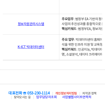
주요업무
: 범정부 EA 기반의 
정보자원관리시스템
사업의 추진성과를 종합적으로 분
핵심키워드
: 범정부EA, 정보
주요 업무
: 빅데이터센터 홈페이지
석을 위한 인프라 지원 및 교육정보
K-ICT 빅데이터센터
핵심키워드
: 인공지능, 빅데이터
명, 소셜분석, 데이터 크리에이터 
대표전화 ☏ 053-230-1114
개인정보처리방침
저작권 정책
업무담당자조회
사업별웹사이트연락처
찾아오시는 길