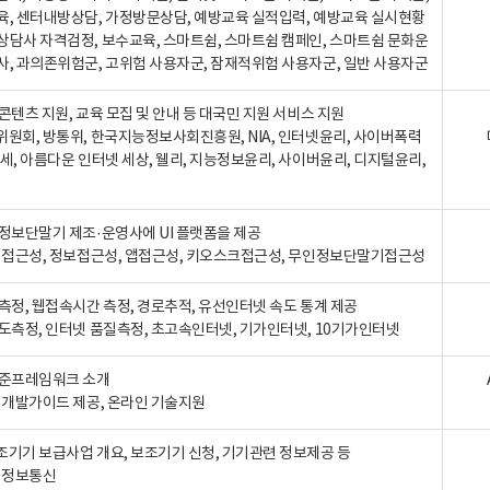
육, 센터내방상담, 가정방문상담, 예방교육 실적입력, 예방교육 실시현황
상담사 자격검정, 보수교육, 스마트쉼, 스마트쉼 캠페인, 스마트쉼 문화운
사, 과의존위험군, 고위험 사용자군, 잠재적위험 사용자군, 일반 사용자군
콘텐츠 지원, 교육 모집 및 안내 등 대국민 지원 서비스 지원
위원회, 방통위, 한국지능정보사회진흥원, NIA, 인터넷윤리, 사이버폭력
세, 아름다운 인터넷 세상, 웰리, 지능정보윤리, 사이버윤리, 디지털윤리,
인정보단말기 제조·운영사에 UI 플랫폼을 제공
 웹접근성, 정보접근성, 앱접근성, 키오스크접근성, 무인정보단말기접근성
도측정, 웹접속시간 측정, 경로추적, 유선인터넷 속도 통계 제공
속도측정, 인터넷 품질측정, 초고속인터넷, 기가인터넷, 10기가인터넷
표준프레임워크 소개
, 개발가이드 제공, 온라인 기술지원
조기기 보급사업 개요, 보조기기 신청, 기기관련 정보제공 등
, 정보통신