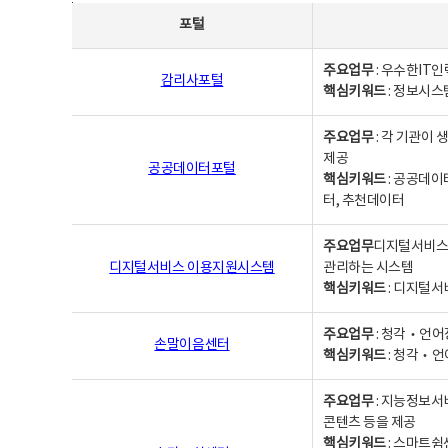
사업별웹사이트연락처 - 포털, 주요업무및 핵심키워드, 소관부서 및 담당자, 대표전화로 구성됨
포털
주요업무
: 우수한IT
감리사포털
핵심키워드
: 정보시스
주요업무
: 각 기관이
제공
공공데이터포털
핵심키워드
: 공공데이
터, 추천데이터
주요업무
디지털서비스 
디지털서비스 이용지원시스템
관리하는 시스템
핵심키워드
: 디지털서
주요업무
: 청각‧언어
손말이음센터
핵심키워드
: 청각‧언
주요업무
: 지능정보서
콘텐츠 등을 제공
핵심키워드
: 스마트쉼