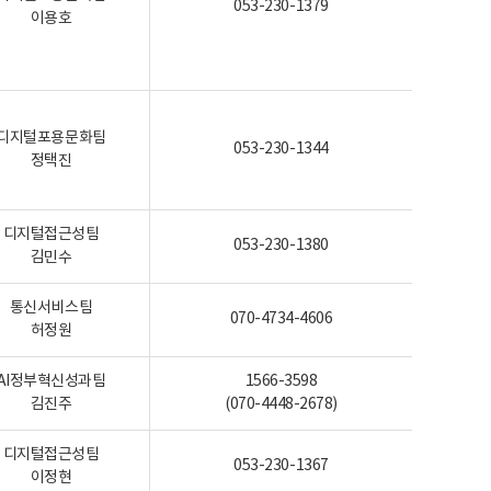
053-230-1379
이용호
디지털포용문화팀
053-230-1344
정택진
디지털접근성팀
053-230-1380
김민수
통신서비스팀
070-4734-4606
허정원
AI정부혁신성과팀
1566-3598
김진주
(070-4448-2678)
디지털접근성팀
053-230-1367
이정현