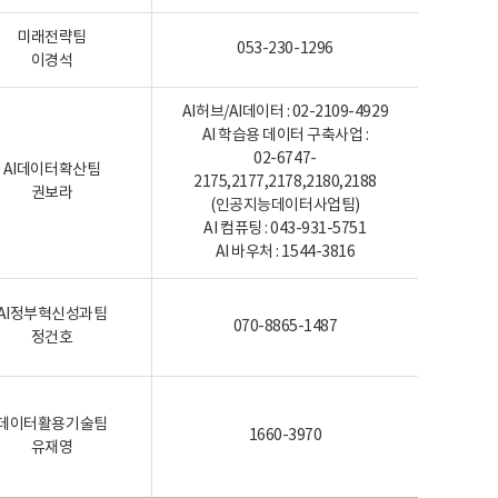
미래전략팀
053-230-1296
이경석
AI허브/AI데이터 : 02-2109-4929
AI 학습용 데이터 구축사업 :
02-6747-
AI데이터확산팀
2175,2177,2178,2180,2188
권보라
(인공지능데이터사업팀)
AI 컴퓨팅 : 043-931-5751
AI 바우처 : 1544-3816
AI정부혁신성과팀
070-8865-1487
정건호
데이터활용기술팀
1660-3970
유재영