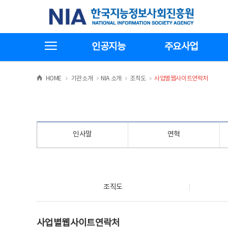
본
전
한국지능정보사회진흥원
문
체
바
메
로
뉴
가
바
전체메뉴보기
기
로
인공지능
주요사업
가
기
>
>
>
>
HOME
기관소개
NIA 소개
조직도
사업별웹사이트연락처
인사말
연혁
조직도
조직도
사업별웹사이트연락처
사업별웹사이트연락처