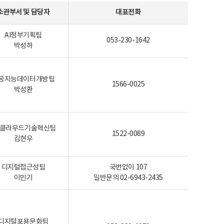
소관부서 및 담당자
대표전화
AI정부기획팀
053-230-1642
박성하
공지능데이터개방팀
1566-0025
박성환
I-클라우드기술혁신팀
1522-0089
김현우
디지털접근성팀
국번없이 107
이민기
일반문의 02-6943-2435
디지털포용문화팀