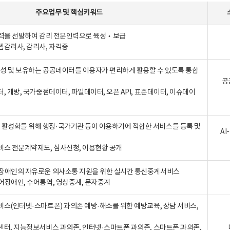
주요업무
및
핵심키워드
인력을 선발하여 감리 전문인력으로 육성‧보급
템감리사, 감리사, 자격증
 생성 및 보유하는 공공데이터를 이용자가 편리하게 활용할 수 있도록 통합
공
터, 개방, 국가중점데이터, 파일데이터, 오픈 API, 표준데이터, 이슈데이
활성화를 위해 행정·국가기관 등이 이용하기에 적합한 서비스를 등록 및
A
비스 전문계약제도, 심사신청, 이용현황 공개
장애인의 자유로운 의사소통 지원을 위한 실시간 통신중계서비스
어장애인, 수어통역, 영상중계, 문자중계
비스(인터넷·스마트폰) 과의존 예방·해소를 위한 예방교육, 상담 서비스,
센터, 지능정보서비스 과의존, 인터넷·스마트폰 과의존, 스마트폰 과의존,