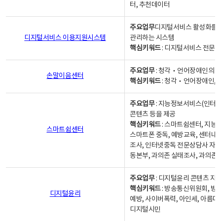
터, 추천데이터
주요업무
디지털서비스 활성화를 위
디지털서비스 이용지원시스템
관리하는 시스템
핵심키워드
: 디지털서비스 전문계
주요업무
: 청각‧언어장애인의 
손말이음센터
핵심키워드
: 청각‧언어장애인, 
주요업무
: 지능정보서비스(인터넷
콘텐츠 등을 제공
핵심키워드
: 스마트쉼센터, 지능
스마트쉼센터
스마트폰 중독, 예방교육, 센터내
조사, 인터넷중독 전문상담사 자격
동본부, 과의존 실태조사, 과의존
주요업무
: 디지털윤리 콘텐츠 지원
핵심키워드
: 방송통신위원회, 방
디지털윤리
예방, 사이버폭력, 아인세, 아름다
디지털시민