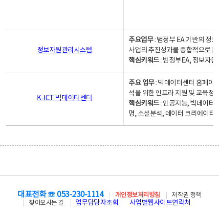
주요업무
: 범정부 EA 기반의 
정보자원관리시스템
사업의 추진성과를 종합적으로 분
핵심키워드
: 범정부EA, 정보
주요 업무
: 빅데이터센터 홈페이지
석을 위한 인프라 지원 및 교육정보
K-ICT 빅데이터센터
핵심키워드
: 인공지능, 빅데이터
명, 소셜분석, 데이터 크리에이터 
대표전화 ☏ 053-230-1114
개인정보처리방침
저작권 정책
업무담당자조회
사업별웹사이트연락처
찾아오시는 길