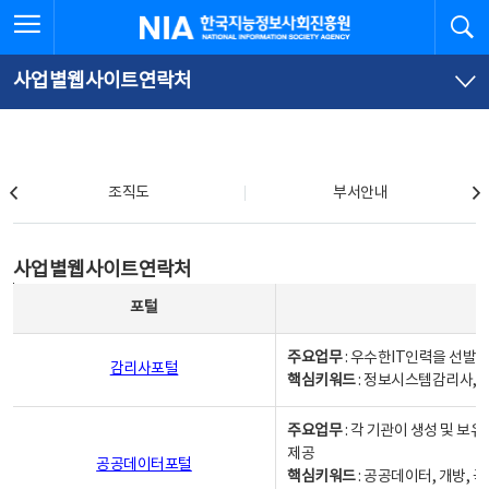
본
전
전체메뉴 열기
검
한국지능정보사회진흥원
문
체
바
메
로
뉴
가
바
사업별웹사이트연락처
기
로
가
기
조직도
조직도
부서안내
사업별웹사이트연락처
사업별웹사이트연락처
사업별웹사이트연락처 - 포털, 주요업무및 핵심키워드, 소관부서 및 담당자, 대표전화로 구성됨
포털
주요업무
: 우수한IT인력을 선발
감리사포털
핵심키워드
: 정보시스템감리사, 
주요업무
: 각 기관이 생성 및 
제공
공공데이터포털
핵심키워드
: 공공데이터, 개방, 