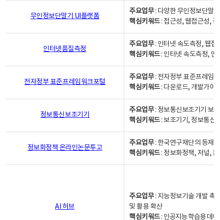
주요업무
: 다양한 무인정보단말기
무인정보단말기 UI플랫폼
핵심키워드
: 접근성, 웹접근성,
주요업무
: 인터넷 속도측정, 웹접
인터넷품질측정
핵심키워드
: 인터넷 속도측정, 
주요업무
: 전자정부 표준프레임워
전자정부 표준프레임워크포털
핵심키워드
: 다운로드, 개발가이
주요업무
: 정보통신보조기기 보급
정보통신보조기기
핵심키워드
: 보조기기, 정보통신
주요업무
: 한국연구재단의 등재
정보화정책 온라인논문투고
핵심키워드
: 정보화정책, 저널, 논문,
주요업무
: 지능정보기술 개발 촉
AI 허브
및 활용 확산
핵심키워드
:
인공지능 학습용 데이터,