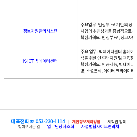
주요업무
: 범정부 EA 기반의 
정보자원관리시스템
사업의 추진성과를 종합적으로 분
핵심키워드
: 범정부EA, 정보
주요 업무
: 빅데이터센터 홈페이지
석을 위한 인프라 지원 및 교육정보
K-ICT 빅데이터센터
핵심키워드
: 인공지능, 빅데이터
명, 소셜분석, 데이터 크리에이터 
대표전화 ☏ 053-230-1114
개인정보처리방침
저작권 정책
업무담당자조회
사업별웹사이트연락처
찾아오시는 길