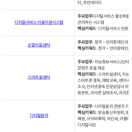
터, 추천데이터
주요업무
디지털서비스 활성화를 위
디지털서비스 이용지원시스템
관리하는 시스템
핵심키워드
: 디지털서비스 전문계
주요업무
: 청각‧언어장애인의 
손말이음센터
핵심키워드
: 청각‧언어장애인, 
주요업무
: 지능정보서비스(인터넷
콘텐츠 등을 제공
핵심키워드
: 스마트쉼센터, 지능
스마트쉼센터
스마트폰 중독, 예방교육, 센터내
조사, 인터넷중독 전문상담사 자격
동본부, 과의존 실태조사, 과의존
주요업무
: 디지털윤리 콘텐츠 지원
핵심키워드
: 방송통신위원회, 방
디지털윤리
예방, 사이버폭력, 아인세, 아름다
디지털시민