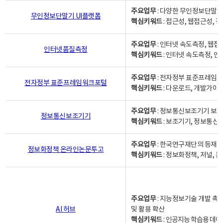
주요업무
: 다양한 무인정보단말기
무인정보단말기 UI플랫폼
핵심키워드
: 접근성, 웹접근성,
주요업무
: 인터넷 속도측정, 웹접
인터넷품질측정
핵심키워드
: 인터넷 속도측정, 
주요업무
: 전자정부 표준프레임워
전자정부 표준프레임워크포털
핵심키워드
: 다운로드, 개발가이
주요업무
: 정보통신보조기기 보급
정보통신보조기기
핵심키워드
: 보조기기, 정보통신
주요업무
: 한국연구재단의 등재
정보화정책 온라인논문투고
핵심키워드
: 정보화정책, 저널, 논문,
주요업무
: 지능정보기술 개발 촉
AI 허브
및 활용 확산
핵심키워드
:
인공지능 학습용 데이터,