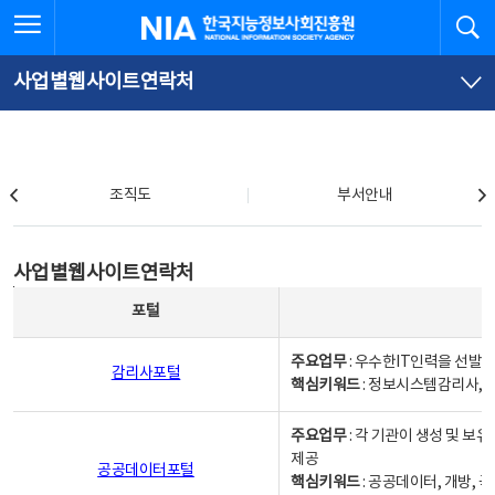
본
전
전체메뉴 열기
검
한국지능정보사회진흥원
문
체
바
메
로
뉴
가
바
사업별웹사이트연락처
기
로
가
기
조직도
조직도
부서안내
사업별웹사이트연락처
사업별웹사이트연락처
사업별웹사이트연락처 - 포털, 주요업무및 핵심키워드, 소관부서 및 담당자, 대표전화로 구성됨
포털
주요업무
: 우수한IT인력을 선발
감리사포털
핵심키워드
: 정보시스템감리사, 
주요업무
: 각 기관이 생성 및 
제공
공공데이터포털
핵심키워드
: 공공데이터, 개방, 