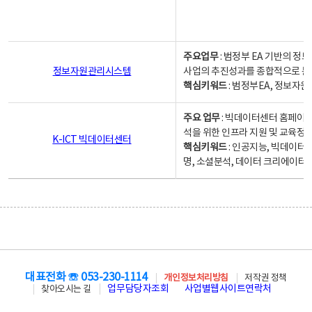
주요업무
: 범정부 EA 기반의 
정보자원관리시스템
사업의 추진성과를 종합적으로 분
핵심키워드
: 범정부EA, 정보
주요 업무
: 빅데이터센터 홈페이지
석을 위한 인프라 지원 및 교육정보
K-ICT 빅데이터센터
핵심키워드
: 인공지능, 빅데이터
명, 소셜분석, 데이터 크리에이터 
대표전화 ☏ 053-230-1114
개인정보처리방침
저작권 정책
업무담당자조회
사업별웹사이트연락처
찾아오시는 길