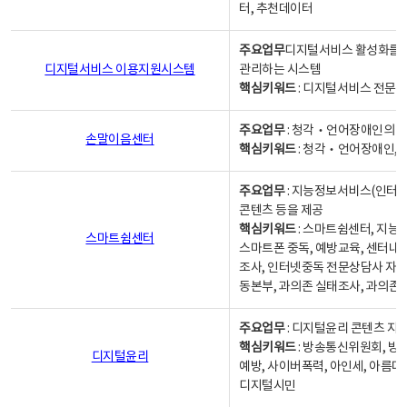
터, 추천데이터
주요업무
디지털서비스 활성화를 위
디지털서비스 이용지원시스템
관리하는 시스템
핵심키워드
: 디지털서비스 전문계
주요업무
: 청각‧언어장애인의 
손말이음센터
핵심키워드
: 청각‧언어장애인, 
주요업무
: 지능정보서비스(인터넷
콘텐츠 등을 제공
핵심키워드
: 스마트쉼센터, 지능
스마트쉼센터
스마트폰 중독, 예방교육, 센터내
조사, 인터넷중독 전문상담사 자격
동본부, 과의존 실태조사, 과의존
주요업무
: 디지털윤리 콘텐츠 지원
핵심키워드
: 방송통신위원회, 방
디지털윤리
예방, 사이버폭력, 아인세, 아름다
디지털시민