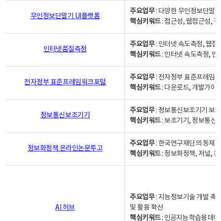
주요업무
: 다양한 무인정보단말기
무인정보단말기 UI플랫폼
핵심키워드
: 접근성, 웹접근성,
주요업무
: 인터넷 속도측정, 웹접
인터넷품질측정
핵심키워드
: 인터넷 속도측정, 
주요업무
: 전자정부 표준프레임워
전자정부 표준프레임워크포털
핵심키워드
: 다운로드, 개발가이
주요업무
: 정보통신보조기기 보급
정보통신보조기기
핵심키워드
: 보조기기, 정보통신
주요업무
: 한국연구재단의 등재
정보화정책 온라인논문투고
핵심키워드
: 정보화정책, 저널, 논문,
주요업무
: 지능정보기술 개발 촉
AI 허브
및 활용 확산
핵심키워드
:
인공지능 학습용 데이터,