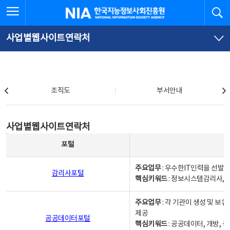
본
전
전체메뉴 열기
검
한국지능정보사회진흥원
문
체
바
메
로
뉴
가
바
사업별웹사이트연락처
기
로
가
기
조직도
조직도
부서안내
사업별웹사이트연락처
사업별웹사이트연락처
사업별웹사이트연락처 - 포털, 주요업무및 핵심키워드, 소관부서 및 담당자, 대표전화로 구성됨
포털
주요업무
: 우수한IT인력을 선발
감리사포털
핵심키워드
: 정보시스템감리사, 
주요업무
: 각 기관이 생성 및 
제공
공공데이터포털
핵심키워드
: 공공데이터, 개방, 