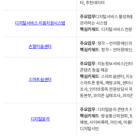
터, 추천데이터
주요업무
디지털서비스 활성화를 위
디지털서비스 이용지원시스템
관리하는 시스템
핵심키워드
: 디지털서비스 전문계
주요업무
: 청각‧언어장애인의 
손말이음센터
핵심키워드
: 청각‧언어장애인, 
주요업무
: 지능정보서비스(인터넷
콘텐츠 등을 제공
핵심키워드
: 스마트쉼센터, 지능
스마트쉼센터
스마트폰 중독, 예방교육, 센터내
조사, 인터넷중독 전문상담사 자격
동본부, 과의존 실태조사, 과의존
주요업무
: 디지털윤리 콘텐츠 지원
핵심키워드
: 방송통신위원회, 방
디지털윤리
예방, 사이버폭력, 아인세, 아름다
디지털시민