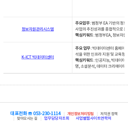
주요업무
: 범정부 EA 기반의 
정보자원관리시스템
사업의 추진성과를 종합적으로 분
핵심키워드
: 범정부EA, 정보
주요 업무
: 빅데이터센터 홈페이지
석을 위한 인프라 지원 및 교육정보
K-ICT 빅데이터센터
핵심키워드
: 인공지능, 빅데이터
명, 소셜분석, 데이터 크리에이터 
대표전화 ☏ 053-230-1114
개인정보처리방침
저작권 정책
업무담당자조회
사업별웹사이트연락처
찾아오시는 길