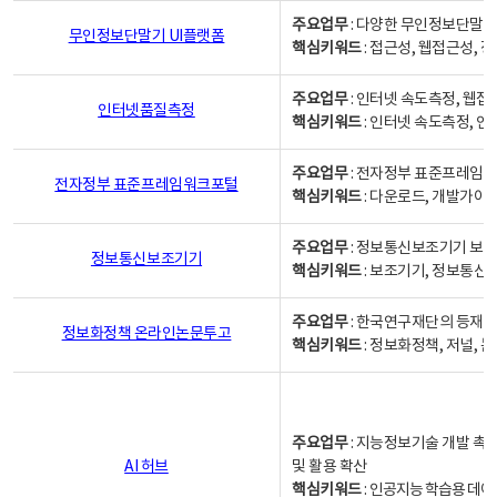
주요업무
: 다양한 무인정보단말기
무인정보단말기 UI플랫폼
핵심키워드
: 접근성, 웹접근성,
주요업무
: 인터넷 속도측정, 웹접
인터넷품질측정
핵심키워드
: 인터넷 속도측정, 
주요업무
: 전자정부 표준프레임워
전자정부 표준프레임워크포털
핵심키워드
: 다운로드, 개발가이
주요업무
: 정보통신보조기기 보급
정보통신보조기기
핵심키워드
: 보조기기, 정보통신
주요업무
: 한국연구재단의 등재
정보화정책 온라인논문투고
핵심키워드
: 정보화정책, 저널, 논문,
주요업무
: 지능정보기술 개발 촉
AI 허브
및 활용 확산
핵심키워드
:
인공지능 학습용 데이터,