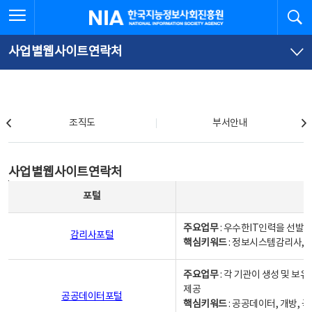
본
전
전체메뉴 열기
검
한국지능정보사회진흥원
문
체
바
메
로
뉴
가
바
사업별웹사이트연락처
기
로
가
기
조직도
조직도
부서안내
사업별웹사이트연락처
사업별웹사이트연락처
사업별웹사이트연락처 - 포털, 주요업무및 핵심키워드, 소관부서 및 담당자, 대표전화로 구성됨
포털
주요업무
: 우수한IT인력을 선발
감리사포털
핵심키워드
: 정보시스템감리사, 
주요업무
: 각 기관이 생성 및 
제공
공공데이터포털
핵심키워드
: 공공데이터, 개방, 