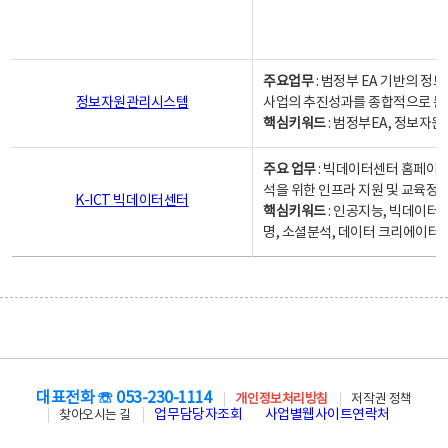
주요업무
: 범정부 EA 기반의 
정보자원관리시스템
사업의 추진성과를 종합적으로 분
핵심키워드
: 범정부EA, 정보
주요 업무
: 빅데이터센터 홈페이지
석을 위한 인프라 지원 및 교육정보
K-ICT 빅데이터센터
핵심키워드
: 인공지능, 빅데이터
명, 소셜분석, 데이터 크리에이터 
대표전화 ☏ 053-230-1114
개인정보처리방침
저작권 정책
업무담당자조회
사업별웹사이트연락처
찾아오시는 길