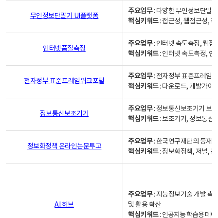
주요업무
: 다양한 무인정보단말기
무인정보단말기 UI플랫폼
핵심키워드
: 접근성, 웹접근성,
주요업무
: 인터넷 속도측정, 웹접
인터넷품질측정
핵심키워드
: 인터넷 속도측정, 
주요업무
: 전자정부 표준프레임워
전자정부 표준프레임워크포털
핵심키워드
: 다운로드, 개발가이
주요업무
: 정보통신보조기기 보급
정보통신보조기기
핵심키워드
: 보조기기, 정보통신
주요업무
: 한국연구재단의 등재
정보화정책 온라인논문투고
핵심키워드
: 정보화정책, 저널, 논문,
주요업무
: 지능정보기술 개발 촉
AI 허브
및 활용 확산
핵심키워드
:
인공지능 학습용 데이터,