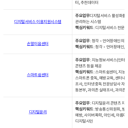
터, 추천데이터
주요업무
디지털서비스 활성화를 위
디지털서비스 이용지원시스템
관리하는 시스템
핵심키워드
: 디지털서비스 전문계
주요업무
: 청각‧언어장애인의 
손말이음센터
핵심키워드
: 청각‧언어장애인, 
주요업무
: 지능정보서비스(인터넷
콘텐츠 등을 제공
핵심키워드
: 스마트쉼센터, 지능
스마트쉼센터
스마트폰 중독, 예방교육, 센터내
조사, 인터넷중독 전문상담사 자격
동본부, 과의존 실태조사, 과의존
주요업무
: 디지털윤리 콘텐츠 지원
핵심키워드
: 방송통신위원회, 방
디지털윤리
예방, 사이버폭력, 아인세, 아름다
디지털시민