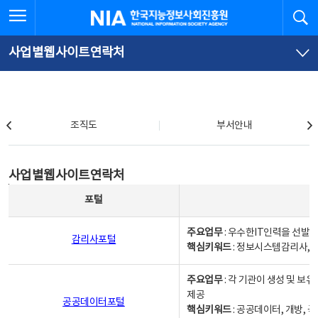
본
전
전체메뉴 열기
검
한국지능정보사회진흥원
문
체
바
메
로
뉴
가
바
사업별웹사이트연락처
기
로
가
기
조직도
조직도
부서안내
사업별웹사이트연락처
사업별웹사이트연락처
사업별웹사이트연락처 - 포털, 주요업무및 핵심키워드, 소관부서 및 담당자, 대표전화로 구성됨
포털
주요업무
: 우수한IT인력을 선발
감리사포털
핵심키워드
: 정보시스템감리사, 
주요업무
: 각 기관이 생성 및 
제공
공공데이터포털
핵심키워드
: 공공데이터, 개방, 