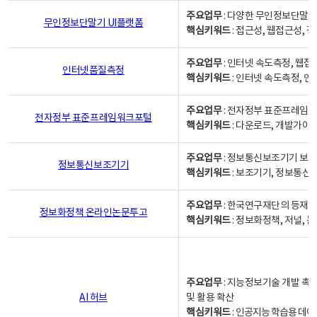
주요업무
: 다양한 무인정보단말기
무인정보단말기 UI플랫폼
핵심키워드
: 접근성, 웹접근성,
주요업무
: 인터넷 속도측정, 웹접
인터넷품질측정
핵심키워드
: 인터넷 속도측정, 
주요업무
: 전자정부 표준프레임워
전자정부 표준프레임워크포털
핵심키워드
: 다운로드, 개발가이
주요업무
: 정보통신보조기기 보급
정보통신보조기기
핵심키워드
: 보조기기, 정보통신
주요업무
: 한국연구재단의 등재
정보화정책 온라인논문투고
핵심키워드
: 정보화정책, 저널, 논문,
주요업무
: 지능정보기술 개발 촉
AI 허브
및 활용 확산
핵심키워드
:
인공지능 학습용 데이터,