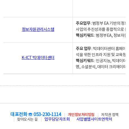
주요업무
: 범정부 EA 기반의 
정보자원관리시스템
사업의 추진성과를 종합적으로 분
핵심키워드
: 범정부EA, 정보
주요 업무
: 빅데이터센터 홈페이지
석을 위한 인프라 지원 및 교육정보
K-ICT 빅데이터센터
핵심키워드
: 인공지능, 빅데이터
명, 소셜분석, 데이터 크리에이터 
대표전화 ☏ 053-230-1114
개인정보처리방침
저작권 정책
업무담당자조회
사업별웹사이트연락처
찾아오시는 길