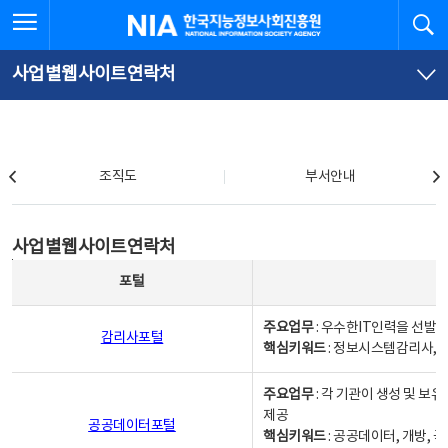
본
전
전체메뉴 열기
검
한국지능정보사회진흥원
문
체
바
메
로
뉴
가
바
사업별웹사이트연락처
기
로
가
기
조직도
조직도
부서안내
사업별웹사이트연락처
사업별웹사이트연락처
사업별웹사이트연락처 - 포털, 주요업무및 핵심키워드, 소관부서 및 담당자, 대표전화로 구성됨
포털
주요업무
: 우수한IT인력을 선발
감리사포털
핵심키워드
: 정보시스템감리사, 
주요업무
: 각 기관이 생성 및 
제공
공공데이터포털
핵심키워드
: 공공데이터, 개방, 