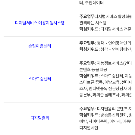
터, 추천데이터
주요업무
디지털서비스 활성화를 위
디지털서비스 이용지원시스템
관리하는 시스템
핵심키워드
: 디지털서비스 전문계
주요업무
: 청각‧언어장애인의 
손말이음센터
핵심키워드
: 청각‧언어장애인, 
주요업무
: 지능정보서비스(인터넷
콘텐츠 등을 제공
핵심키워드
: 스마트쉼센터, 지능
스마트쉼센터
스마트폰 중독, 예방교육, 센터내
조사, 인터넷중독 전문상담사 자격
동본부, 과의존 실태조사, 과의존
주요업무
: 디지털윤리 콘텐츠 지원
핵심키워드
: 방송통신위원회, 방
디지털윤리
예방, 사이버폭력, 아인세, 아름다
디지털시민