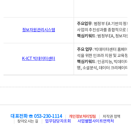
주요업무
: 범정부 EA 기반의 
정보자원관리시스템
사업의 추진성과를 종합적으로 분
핵심키워드
: 범정부EA, 정보
주요 업무
: 빅데이터센터 홈페이지
석을 위한 인프라 지원 및 교육정보
K-ICT 빅데이터센터
핵심키워드
: 인공지능, 빅데이터
명, 소셜분석, 데이터 크리에이터 
대표전화 ☏ 053-230-1114
개인정보처리방침
저작권 정책
업무담당자조회
사업별웹사이트연락처
찾아오시는 길