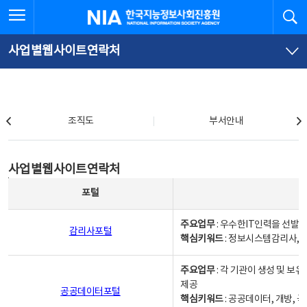
본
전
전체메뉴 열기
검
한국지능정보사회진흥원
문
체
바
메
로
뉴
가
바
사업별웹사이트연락처
기
로
가
기
조직도
조직도
부서안내
사업별웹사이트연락처
사업별웹사이트연락처
사업별웹사이트연락처 - 포털, 주요업무및 핵심키워드, 소관부서 및 담당자, 대표전화로 구성됨
포털
주요업무
: 우수한IT인력을 선발
감리사포털
핵심키워드
: 정보시스템감리사, 
주요업무
: 각 기관이 생성 및 
제공
공공데이터포털
핵심키워드
: 공공데이터, 개방, 