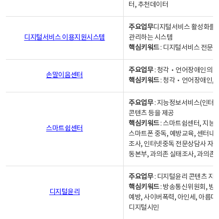
터, 추천데이터
주요업무
디지털서비스 활성화를 위
디지털서비스 이용지원시스템
관리하는 시스템
핵심키워드
: 디지털서비스 전문계
주요업무
: 청각‧언어장애인의 
손말이음센터
핵심키워드
: 청각‧언어장애인, 
주요업무
: 지능정보서비스(인터넷
콘텐츠 등을 제공
핵심키워드
: 스마트쉼센터, 지능
스마트쉼센터
스마트폰 중독, 예방교육, 센터내
조사, 인터넷중독 전문상담사 자격
동본부, 과의존 실태조사, 과의존
주요업무
: 디지털윤리 콘텐츠 지원
핵심키워드
: 방송통신위원회, 방
디지털윤리
예방, 사이버폭력, 아인세, 아름다
디지털시민