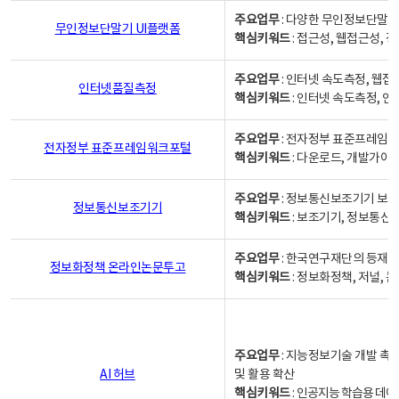
주요업무
: 다양한 무인정보단말기
무인정보단말기 UI플랫폼
핵심키워드
: 접근성, 웹접근성,
주요업무
: 인터넷 속도측정, 웹접
인터넷품질측정
핵심키워드
: 인터넷 속도측정, 
주요업무
: 전자정부 표준프레임워
전자정부 표준프레임워크포털
핵심키워드
: 다운로드, 개발가이
주요업무
: 정보통신보조기기 보급
정보통신보조기기
핵심키워드
: 보조기기, 정보통신
주요업무
: 한국연구재단의 등재
정보화정책 온라인논문투고
핵심키워드
: 정보화정책, 저널, 논문,
주요업무
: 지능정보기술 개발 촉
AI 허브
및 활용 확산
핵심키워드
:
인공지능 학습용 데이터,