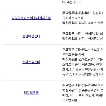
터, 추천데이터
주요업무
디지털서비스 활성화를 위
디지털서비스 이용지원시스템
관리하는 시스템
핵심키워드
: 디지털서비스 전문계
주요업무
: 청각‧언어장애인의 
손말이음센터
핵심키워드
: 청각‧언어장애인, 
주요업무
: 지능정보서비스(인터넷
콘텐츠 등을 제공
핵심키워드
: 스마트쉼센터, 지능
스마트쉼센터
스마트폰 중독, 예방교육, 센터내
조사, 인터넷중독 전문상담사 자격
동본부, 과의존 실태조사, 과의존
주요업무
: 디지털윤리 콘텐츠 지원
핵심키워드
: 방송통신위원회, 방
디지털윤리
예방, 사이버폭력, 아인세, 아름다
디지털시민