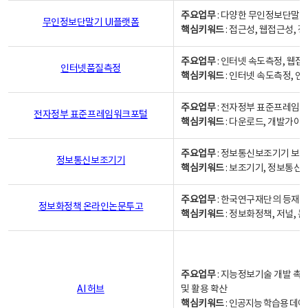
주요업무
: 다양한 무인정보단말기
무인정보단말기 UI플랫폼
핵심키워드
: 접근성, 웹접근성,
주요업무
: 인터넷 속도측정, 웹접
인터넷품질측정
핵심키워드
: 인터넷 속도측정, 
주요업무
: 전자정부 표준프레임워
전자정부 표준프레임워크포털
핵심키워드
: 다운로드, 개발가이
주요업무
: 정보통신보조기기 보급
정보통신보조기기
핵심키워드
: 보조기기, 정보통신
주요업무
: 한국연구재단의 등재
정보화정책 온라인논문투고
핵심키워드
: 정보화정책, 저널, 논문,
주요업무
: 지능정보기술 개발 촉
AI 허브
및 활용 확산
핵심키워드
:
인공지능 학습용 데이터,