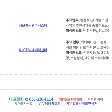
주요업무
: 범정부 EA 기반의 
정보자원관리시스템
사업의 추진성과를 종합적으로 분
핵심키워드
: 범정부EA, 정보
주요 업무
: 빅데이터센터 홈페이지
석을 위한 인프라 지원 및 교육정보
K-ICT 빅데이터센터
핵심키워드
: 인공지능, 빅데이터
명, 소셜분석, 데이터 크리에이터 
대표전화 ☏ 053-230-1114
개인정보처리방침
저작권 정책
업무담당자조회
사업별웹사이트연락처
찾아오시는 길