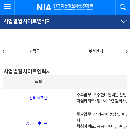
본
전
전체메뉴 열기
검
한국지능정보사회진흥원
문
체
바
메
로
뉴
가
바
사업별웹사이트연락처
기
로
가
기
조직도
조직도
부서안내
사업별웹사이트연락처
사업별웹사이트연락처
사업별웹사이트연락처 - 포털, 주요업무및 핵심키워드, 소관부서 및 담당자, 대표전화로 구성됨
포털
주요업무
: 우수한IT인력을 선발
감리사포털
핵심키워드
: 정보시스템감리사, 
주요업무
: 각 기관이 생성 및 
제공
공공데이터포털
핵심키워드
: 공공데이터, 개방, 