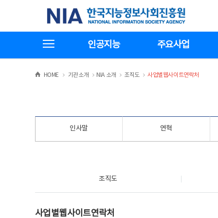
본
전
한국지능정보사회진흥원
문
체
바
메
로
뉴
가
바
전체메뉴보기
기
로
인공지능
주요사업
가
기
>
>
>
>
HOME
기관소개
NIA 소개
조직도
사업별웹사이트연락처
인사말
연혁
조직도
조직도
사업별웹사이트연락처
사업별웹사이트연락처