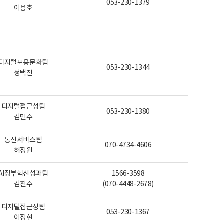
053-230-1379
이용호
디지털포용문화팀
053-230-1344
정택진
디지털접근성팀
053-230-1380
김민수
통신서비스팀
070-4734-4606
허정원
AI정부혁신성과팀
1566-3598
김진주
(070-4448-2678)
디지털접근성팀
053-230-1367
이정현