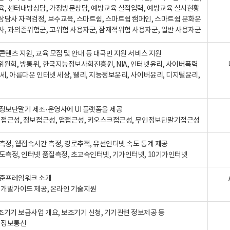
육, 센터내방상담, 가정방문상담, 예방교육 실적입력, 예방교육 실시현황
상담사 자격검정, 보수교육, 스마트쉼, 스마트쉼 캠페인, 스마트쉼 문화운
사, 과의존위험군, 고위험 사용자군, 잠재적위험 사용자군, 일반 사용자군
콘텐츠 지원, 교육 모집 및 안내 등 대국민 지원 서비스 지원
위원회, 방통위, 한국지능정보사회진흥원, NIA, 인터넷윤리, 사이버폭력
세, 아름다운 인터넷 세상, 웰리, 지능정보윤리, 사이버윤리, 디지털윤리,
인정보단말기 제조·운영사에 UI 플랫폼을 제공
 웹접근성, 정보접근성, 앱접근성, 키오스크접근성, 무인정보단말기접근성
도측정, 웹접속시간 측정, 경로추적, 유선인터넷 속도 통계 제공
속도측정, 인터넷 품질측정, 초고속인터넷, 기가인터넷, 10기가인터넷
표준프레임워크 소개
, 개발가이드 제공, 온라인 기술지원
조기기 보급사업 개요, 보조기기 신청, 기기관련 정보제공 등
, 정보통신