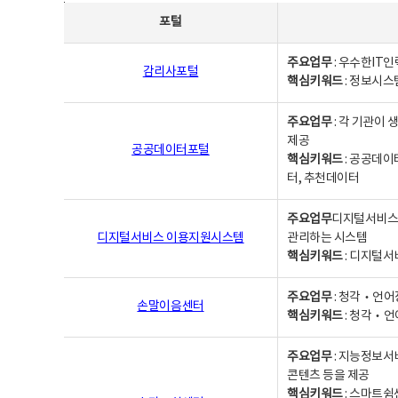
사업별웹사이트연락처 - 포털, 주요업무및 핵심키워드, 소관부서 및 담당자, 대표전화로 구성됨
포털
주요업무
: 우수한IT
감리사포털
핵심키워드
: 정보시스
주요업무
: 각 기관이
제공
공공데이터포털
핵심키워드
: 공공데이
터, 추천데이터
주요업무
디지털서비스 
디지털서비스 이용지원시스템
관리하는 시스템
핵심키워드
: 디지털서
주요업무
: 청각‧언어
손말이음센터
핵심키워드
: 청각‧언
주요업무
: 지능정보서
콘텐츠 등을 제공
핵심키워드
: 스마트쉼