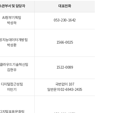
소관부서 및 담당자
대표전화
AI정부기획팀
053-230-1642
박성하
공지능데이터개방팀
1566-0025
박성환
I-클라우드기술혁신팀
1522-0089
김현우
디지털접근성팀
국번없이 107
이민기
일반문의 02-6943-2435
디지털포용문화팀