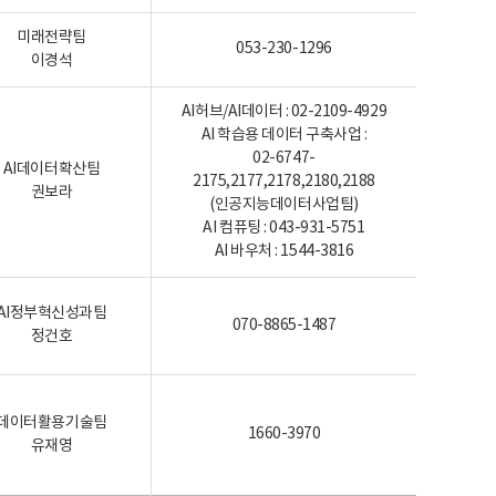
미래전략팀
053-230-1296
이경석
AI허브/AI데이터 : 02-2109-4929
AI 학습용 데이터 구축사업 :
02-6747-
AI데이터확산팀
2175,2177,2178,2180,2188
권보라
(인공지능데이터사업팀)
AI 컴퓨팅 : 043-931-5751
AI 바우처 : 1544-3816
AI정부혁신성과팀
070-8865-1487
정건호
데이터활용기술팀
1660-3970
유재영