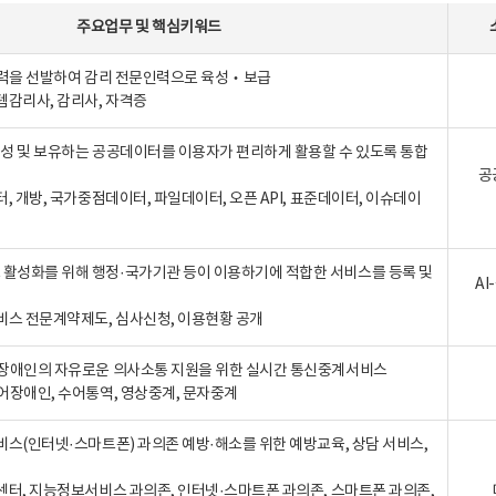
주요업무
및
핵심키워드
인력을 선발하여 감리 전문인력으로 육성‧보급
템감리사, 감리사, 자격증
 생성 및 보유하는 공공데이터를 이용자가 편리하게 활용할 수 있도록 통합
공
터, 개방, 국가중점데이터, 파일데이터, 오픈 API, 표준데이터, 이슈데이
활성화를 위해 행정·국가기관 등이 이용하기에 적합한 서비스를 등록 및
A
비스 전문계약제도, 심사신청, 이용현황 공개
장애인의 자유로운 의사소통 지원을 위한 실시간 통신중계서비스
어장애인, 수어통역, 영상중계, 문자중계
비스(인터넷·스마트폰) 과의존 예방·해소를 위한 예방교육, 상담 서비스,
센터, 지능정보서비스 과의존, 인터넷·스마트폰 과의존, 스마트폰 과의존,