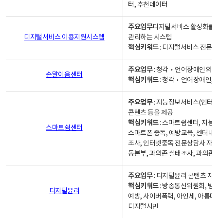
터, 추천데이터
주요업무
디지털서비스 활성화를 위
디지털서비스 이용지원시스템
관리하는 시스템
핵심키워드
: 디지털서비스 전문계
주요업무
: 청각‧언어장애인의 
손말이음센터
핵심키워드
: 청각‧언어장애인, 
주요업무
: 지능정보서비스(인터넷
콘텐츠 등을 제공
핵심키워드
: 스마트쉼센터, 지능
스마트쉼센터
스마트폰 중독, 예방교육, 센터내
조사, 인터넷중독 전문상담사 자격
동본부, 과의존 실태조사, 과의존
주요업무
: 디지털윤리 콘텐츠 지원
핵심키워드
: 방송통신위원회, 방
디지털윤리
예방, 사이버폭력, 아인세, 아름다
디지털시민