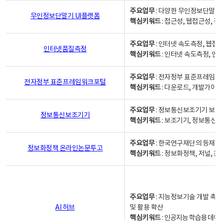
주요업무
: 다양한 무인정보단말기
무인정보단말기 UI플랫폼
핵심키워드
: 접근성, 웹접근성,
주요업무
: 인터넷 속도측정, 웹접
인터넷품질측정
핵심키워드
: 인터넷 속도측정, 
주요업무
: 전자정부 표준프레임워
전자정부 표준프레임워크포털
핵심키워드
: 다운로드, 개발가이
주요업무
: 정보통신보조기기 보급
정보통신보조기기
핵심키워드
: 보조기기, 정보통신
주요업무
: 한국연구재단의 등재
정보화정책 온라인논문투고
핵심키워드
: 정보화정책, 저널, 논문,
주요업무
: 지능정보기술 개발 촉
AI 허브
및 활용 확산
핵심키워드
:
인공지능 학습용 데이터,