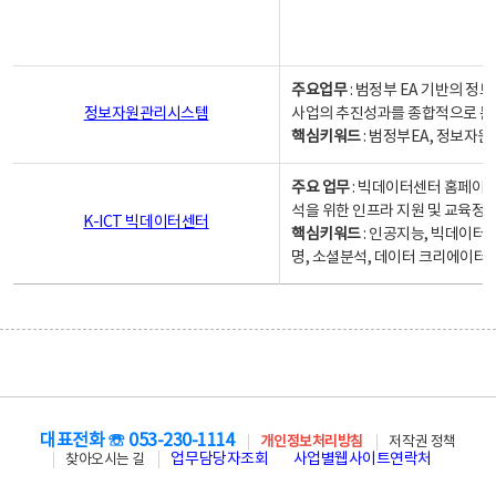
주요업무
: 범정부 EA 기반의 
정보자원관리시스템
사업의 추진성과를 종합적으로 분
핵심키워드
: 범정부EA, 정보
주요 업무
: 빅데이터센터 홈페이지
석을 위한 인프라 지원 및 교육정보
K-ICT 빅데이터센터
핵심키워드
: 인공지능, 빅데이터
명, 소셜분석, 데이터 크리에이터 
대표전화 ☏ 053-230-1114
개인정보처리방침
저작권 정책
업무담당자조회
사업별웹사이트연락처
찾아오시는 길