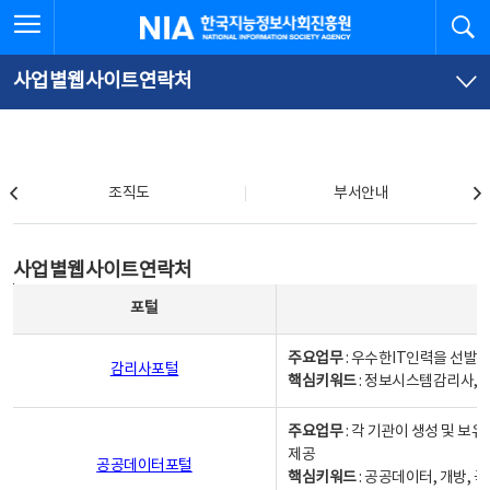
본
전
전체메뉴 열기
검
한국지능정보사회진흥원
문
체
바
메
로
뉴
가
바
사업별웹사이트연락처
기
로
가
기
조직도
조직도
부서안내
사업별웹사이트연락처
사업별웹사이트연락처
사업별웹사이트연락처 - 포털, 주요업무및 핵심키워드, 소관부서 및 담당자, 대표전화로 구성됨
포털
주요업무
: 우수한IT인력을 선발
감리사포털
핵심키워드
: 정보시스템감리사, 
주요업무
: 각 기관이 생성 및 
제공
공공데이터포털
핵심키워드
: 공공데이터, 개방, 