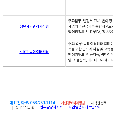
주요업무
: 범정부 EA 기반의 
정보자원관리시스템
사업의 추진성과를 종합적으로 분
핵심키워드
: 범정부EA, 정보
주요 업무
: 빅데이터센터 홈페이지
석을 위한 인프라 지원 및 교육정보
K-ICT 빅데이터센터
핵심키워드
: 인공지능, 빅데이터
명, 소셜분석, 데이터 크리에이터 
대표전화 ☏ 053-230-1114
개인정보처리방침
저작권 정책
업무담당자조회
사업별웹사이트연락처
찾아오시는 길