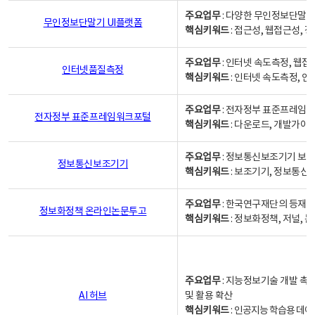
주요업무
: 다양한 무인정보단말기
무인정보단말기 UI플랫폼
핵심키워드
: 접근성, 웹접근성,
주요업무
: 인터넷 속도측정, 웹접
인터넷품질측정
핵심키워드
: 인터넷 속도측정, 
주요업무
: 전자정부 표준프레임워
전자정부 표준프레임워크포털
핵심키워드
: 다운로드, 개발가이
주요업무
: 정보통신보조기기 보급
정보통신보조기기
핵심키워드
: 보조기기, 정보통신
주요업무
: 한국연구재단의 등재
정보화정책 온라인논문투고
핵심키워드
: 정보화정책, 저널, 논문,
주요업무
: 지능정보기술 개발 촉
AI 허브
및 활용 확산
핵심키워드
:
인공지능 학습용 데이터,