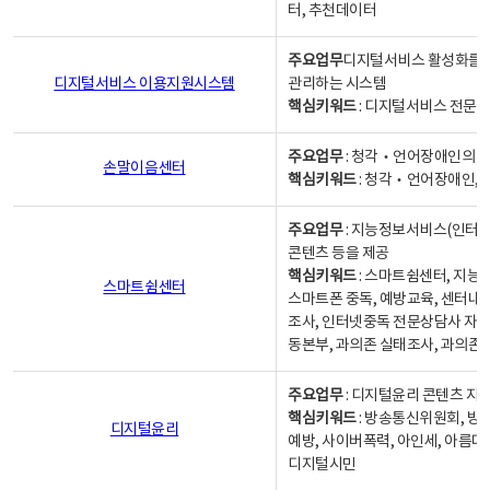
터, 추천데이터
주요업무
디지털서비스 활성화를 위
디지털서비스 이용지원시스템
관리하는 시스템
핵심키워드
: 디지털서비스 전문계
주요업무
: 청각‧언어장애인의 
손말이음센터
핵심키워드
: 청각‧언어장애인, 
주요업무
: 지능정보서비스(인터넷
콘텐츠 등을 제공
핵심키워드
: 스마트쉼센터, 지능
스마트쉼센터
스마트폰 중독, 예방교육, 센터내
조사, 인터넷중독 전문상담사 자격
동본부, 과의존 실태조사, 과의존
주요업무
: 디지털윤리 콘텐츠 지원
핵심키워드
: 방송통신위원회, 방
디지털윤리
예방, 사이버폭력, 아인세, 아름다
디지털시민