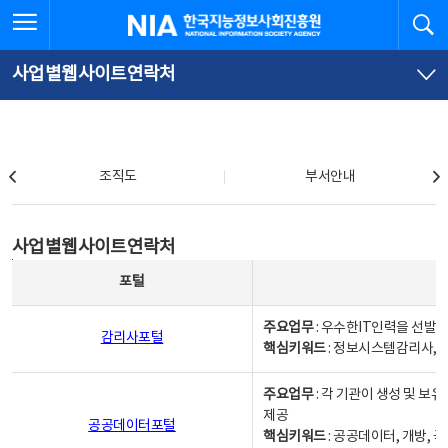
본
전
전체메뉴 열기
검
한국지능정보사회진흥원
문
체
바
메
로
뉴
가
바
사업별웹사이트연락처
기
로
가
기
조직도
조직도
부서안내
사업별웹사이트연락처
사업별웹사이트연락처
사업별웹사이트연락처 - 포털, 주요업무및 핵심키워드, 소관부서 및 담당자, 대표전화로 구성됨
포털
주요업무
: 우수한IT인력을 선발
감리사포털
핵심키워드
: 정보시스템감리사, 
주요업무
: 각 기관이 생성 및 
제공
공공데이터포털
핵심키워드
: 공공데이터, 개방, 