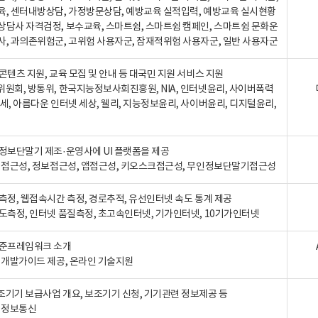
육, 센터내방상담, 가정방문상담, 예방교육 실적입력, 예방교육 실시현황
상담사 자격검정, 보수교육, 스마트쉼, 스마트쉼 캠페인, 스마트쉼 문화운
사, 과의존위험군, 고위험 사용자군, 잠재적위험 사용자군, 일반 사용자군
콘텐츠 지원, 교육 모집 및 안내 등 대국민 지원 서비스 지원
위원회, 방통위, 한국지능정보사회진흥원, NIA, 인터넷윤리, 사이버폭력
세, 아름다운 인터넷 세상, 웰리, 지능정보윤리, 사이버윤리, 디지털윤리,
인정보단말기 제조·운영사에 UI 플랫폼을 제공
 웹접근성, 정보접근성, 앱접근성, 키오스크접근성, 무인정보단말기접근성
도측정, 웹접속시간 측정, 경로추적, 유선인터넷 속도 통계 제공
속도측정, 인터넷 품질측정, 초고속인터넷, 기가인터넷, 10기가인터넷
표준프레임워크 소개
, 개발가이드 제공, 온라인 기술지원
조기기 보급사업 개요, 보조기기 신청, 기기관련 정보제공 등
, 정보통신