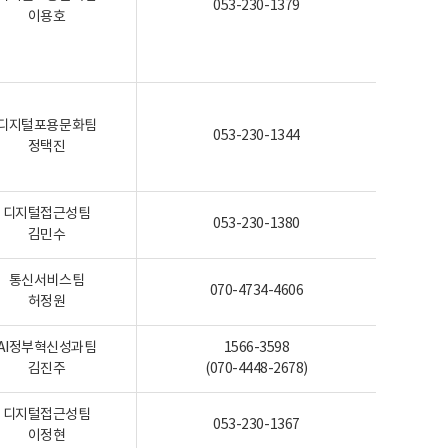
053-230-1379
이용호
디지털포용문화팀
053-230-1344
정택진
디지털접근성팀
053-230-1380
김민수
통신서비스팀
070-4734-4606
허정원
AI정부혁신성과팀
1566-3598
김진주
(070-4448-2678)
디지털접근성팀
053-230-1367
이정현