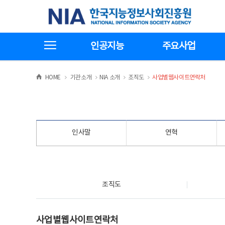
본
전
한국지능정보사회진흥원
문
체
바
메
로
뉴
가
바
전체메뉴보기
기
로
인공지능
주요사업
가
기
>
>
>
>
HOME
기관소개
NIA 소개
조직도
사업별웹사이트연락처
인사말
연혁
조직도
조직도
사업별웹사이트연락처
사업별웹사이트연락처