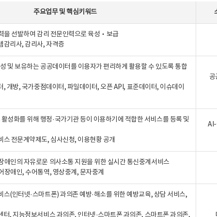
주요업무
및
핵심키워드
인력을 선발하여 감리 전문인력으로 육성‧보급
템감리사, 감리사, 자격증
 생성 및 보유하는 공공데이터를 이용자가 편리하게 활용할 수 있도록 통합
공
터, 개방, 국가중점데이터, 파일데이터, 오픈 API, 표준데이터, 이슈데이
활성화를 위해 행정·국가기관 등이 이용하기에 적합한 서비스를 등록 및
A
비스 전문계약제도, 심사신청, 이용현황 공개
장애인의 자유로운 의사소통 지원을 위한 실시간 통신중계서비스
어장애인, 수어통역, 영상중계, 문자중계
비스(인터넷·스마트폰) 과의존 예방·해소를 위한 예방교육, 상담 서비스,
센터, 지능정보서비스 과의존, 인터넷·스마트폰 과의존, 스마트폰 과의존,