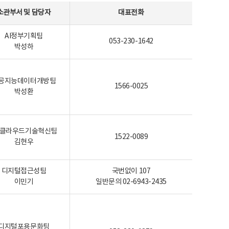
소관부서 및 담당자
대표전화
AI정부기획팀
053-230-1642
박성하
공지능데이터개방팀
1566-0025
박성환
I-클라우드기술혁신팀
1522-0089
김현우
디지털접근성팀
국번없이 107
이민기
일반문의 02-6943-2435
디지털포용문화팀