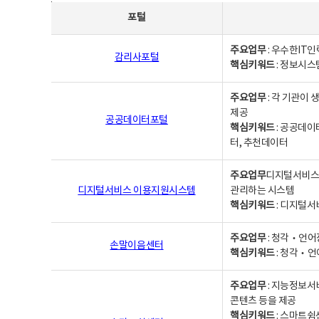
사업별웹사이트연락처 - 포털, 주요업무및 핵심키워드, 소관부서 및 담당자, 대표전화로 구성됨
포털
주요업무
: 우수한IT
감리사포털
핵심키워드
: 정보시스
주요업무
: 각 기관이
제공
공공데이터포털
핵심키워드
: 공공데이
터, 추천데이터
주요업무
디지털서비스 
디지털서비스 이용지원시스템
관리하는 시스템
핵심키워드
: 디지털서
주요업무
: 청각‧언어
손말이음센터
핵심키워드
: 청각‧언
주요업무
: 지능정보서
콘텐츠 등을 제공
핵심키워드
: 스마트쉼