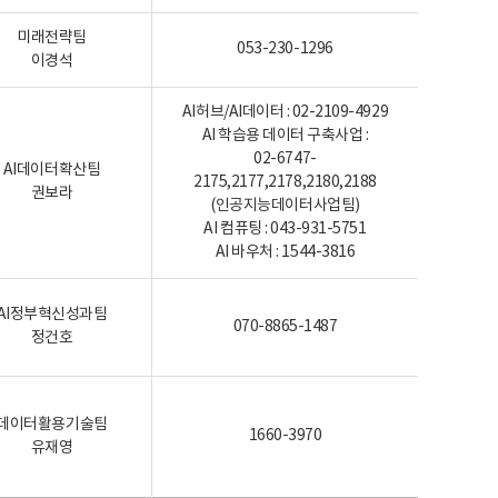
미래전략팀
053-230-1296
이경석
AI허브/AI데이터 : 02-2109-4929
AI 학습용 데이터 구축사업 :
02-6747-
AI데이터확산팀
2175,2177,2178,2180,2188
권보라
(인공지능데이터사업팀)
AI 컴퓨팅 : 043-931-5751
AI 바우처 : 1544-3816
AI정부혁신성과팀
070-8865-1487
정건호
데이터활용기술팀
1660-3970
유재영