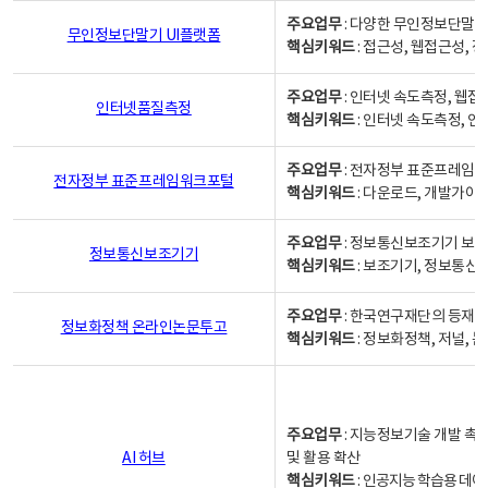
주요업무
: 다양한 무인정보단말기
무인정보단말기 UI플랫폼
핵심키워드
: 접근성, 웹접근성,
주요업무
: 인터넷 속도측정, 웹접
인터넷품질측정
핵심키워드
: 인터넷 속도측정, 
주요업무
: 전자정부 표준프레임워
전자정부 표준프레임워크포털
핵심키워드
: 다운로드, 개발가이
주요업무
: 정보통신보조기기 보급
정보통신보조기기
핵심키워드
: 보조기기, 정보통신
주요업무
: 한국연구재단의 등재
정보화정책 온라인논문투고
핵심키워드
: 정보화정책, 저널, 논문,
주요업무
: 지능정보기술 개발 촉
AI 허브
및 활용 확산
핵심키워드
:
인공지능 학습용 데이터,