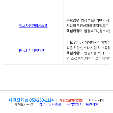
주요업무
: 범정부 EA 기반의 
정보자원관리시스템
사업의 추진성과를 종합적으로 분
핵심키워드
: 범정부EA, 정보
주요 업무
: 빅데이터센터 홈페이지
석을 위한 인프라 지원 및 교육정보
K-ICT 빅데이터센터
핵심키워드
: 인공지능, 빅데이터
명, 소셜분석, 데이터 크리에이터 
대표전화 ☏ 053-230-1114
개인정보처리방침
저작권 정책
업무담당자조회
사업별웹사이트연락처
찾아오시는 길