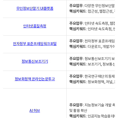
주요업무
: 다양한 무인정보단말기
무인정보단말기 UI플랫폼
핵심키워드
: 접근성, 웹접근성,
주요업무
: 인터넷 속도측정, 웹접
인터넷품질측정
핵심키워드
: 인터넷 속도측정, 
주요업무
: 전자정부 표준프레임워
전자정부 표준프레임워크포털
핵심키워드
: 다운로드, 개발가이
주요업무
: 정보통신보조기기 보급
정보통신보조기기
핵심키워드
: 보조기기, 정보통신
주요업무
: 한국연구재단의 등재
정보화정책 온라인논문투고
핵심키워드
: 정보화정책, 저널, 논문,
주요업무
: 지능정보기술 개발 촉
AI 허브
및 활용 확산
핵심키워드
:
인공지능 학습용 데이터,