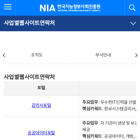
본
전
전체메뉴 열기
검
한국지능정보사회진흥원
문
체
바
메
로
뉴
가
바
사업별웹사이트연락처
기
로
가
기
조직도
조직도
부서안내
사업별웹사이트연락처
사업별웹사이트연락처
사업별웹사이트연락처 - 포털, 주요업무및 핵심키워드, 소관부서 및 담당자, 대표전화로 구성됨
포털
주요업무
: 우수한IT인력을 선발
감리사포털
핵심키워드
: 정보시스템감리사, 
주요업무
: 각 기관이 생성 및 
제공
공공데이터포털
핵심키워드
: 공공데이터, 개방, 