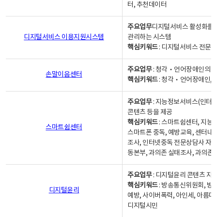
터, 추천데이터
주요업무
디지털서비스 활성화를 위
디지털서비스 이용지원시스템
관리하는 시스템
핵심키워드
: 디지털서비스 전문계
주요업무
: 청각‧언어장애인의 
손말이음센터
핵심키워드
: 청각‧언어장애인, 
주요업무
: 지능정보서비스(인터넷
콘텐츠 등을 제공
핵심키워드
: 스마트쉼센터, 지능
스마트쉼센터
스마트폰 중독, 예방교육, 센터내
조사, 인터넷중독 전문상담사 자격
동본부, 과의존 실태조사, 과의존
주요업무
: 디지털윤리 콘텐츠 지원
핵심키워드
: 방송통신위원회, 방
디지털윤리
예방, 사이버폭력, 아인세, 아름다
디지털시민