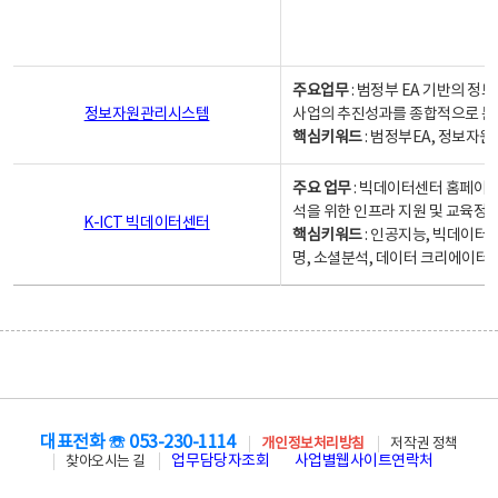
주요업무
: 범정부 EA 기반의 
정보자원관리시스템
사업의 추진성과를 종합적으로 분
핵심키워드
: 범정부EA, 정보
주요 업무
: 빅데이터센터 홈페이지
석을 위한 인프라 지원 및 교육정보
K-ICT 빅데이터센터
핵심키워드
: 인공지능, 빅데이터
명, 소셜분석, 데이터 크리에이터 
대표전화 ☏ 053-230-1114
개인정보처리방침
저작권 정책
업무담당자조회
사업별웹사이트연락처
찾아오시는 길