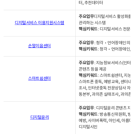
터, 추천데이터
주요업무
디지털서비스 활성화를 위
디지털서비스 이용지원시스템
관리하는 시스템
핵심키워드
: 디지털서비스 전문계
주요업무
: 청각‧언어장애인의 
손말이음센터
핵심키워드
: 청각‧언어장애인, 
주요업무
: 지능정보서비스(인터넷
콘텐츠 등을 제공
핵심키워드
: 스마트쉼센터, 지능
스마트쉼센터
스마트폰 중독, 예방교육, 센터내
조사, 인터넷중독 전문상담사 자격
동본부, 과의존 실태조사, 과의존
주요업무
: 디지털윤리 콘텐츠 지원
핵심키워드
: 방송통신위원회, 방
디지털윤리
예방, 사이버폭력, 아인세, 아름다
디지털시민