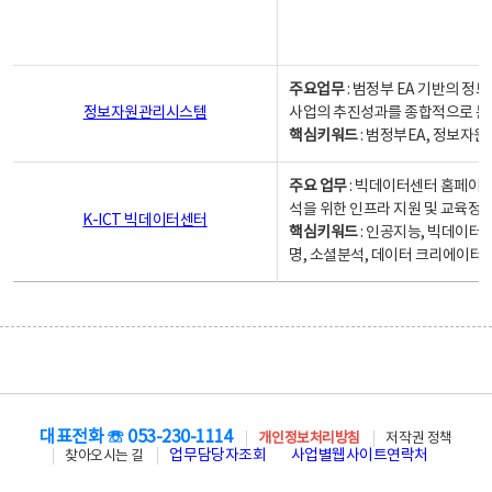
주요업무
: 범정부 EA 기반의 
정보자원관리시스템
사업의 추진성과를 종합적으로 분
핵심키워드
: 범정부EA, 정보
주요 업무
: 빅데이터센터 홈페이지
석을 위한 인프라 지원 및 교육정보
K-ICT 빅데이터센터
핵심키워드
: 인공지능, 빅데이터
명, 소셜분석, 데이터 크리에이터 
대표전화 ☏ 053-230-1114
개인정보처리방침
저작권 정책
업무담당자조회
사업별웹사이트연락처
찾아오시는 길