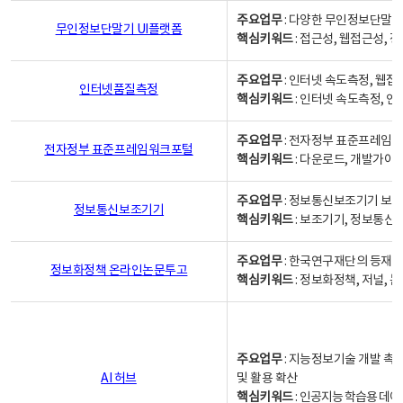
주요업무
: 다양한 무인정보단말기
무인정보단말기 UI플랫폼
핵심키워드
: 접근성, 웹접근성,
주요업무
: 인터넷 속도측정, 웹접
인터넷품질측정
핵심키워드
: 인터넷 속도측정, 
주요업무
: 전자정부 표준프레임워
전자정부 표준프레임워크포털
핵심키워드
: 다운로드, 개발가이
주요업무
: 정보통신보조기기 보급
정보통신보조기기
핵심키워드
: 보조기기, 정보통신
주요업무
: 한국연구재단의 등재
정보화정책 온라인논문투고
핵심키워드
: 정보화정책, 저널, 논문,
주요업무
: 지능정보기술 개발 촉
AI 허브
및 활용 확산
핵심키워드
:
인공지능 학습용 데이터,