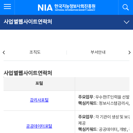
본
전
전체메뉴 열기
검
한국지능정보사회진흥원
문
체
바
메
로
뉴
가
바
사업별웹사이트연락처
기
로
가
기
조직도
조직도
부서안내
사업별웹사이트연락처
사업별웹사이트연락처
사업별웹사이트연락처 - 포털, 주요업무및 핵심키워드, 소관부서 및 담당자, 대표전화로 구성됨
포털
주요업무
: 우수한IT인력을 선발
감리사포털
핵심키워드
: 정보시스템감리사, 
주요업무
: 각 기관이 생성 및 
제공
공공데이터포털
핵심키워드
: 공공데이터, 개방, 