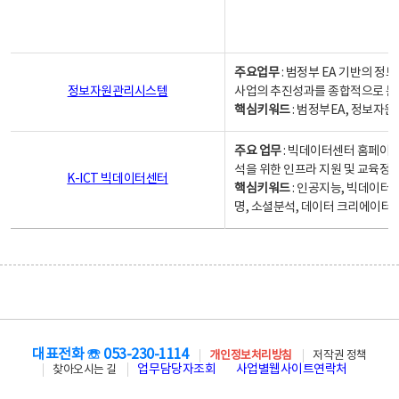
주요업무
: 범정부 EA 기반의 
정보자원관리시스템
사업의 추진성과를 종합적으로 분
핵심키워드
: 범정부EA, 정보
주요 업무
: 빅데이터센터 홈페이지
석을 위한 인프라 지원 및 교육정보
K-ICT 빅데이터센터
핵심키워드
: 인공지능, 빅데이터
명, 소셜분석, 데이터 크리에이터 
대표전화 ☏ 053-230-1114
개인정보처리방침
저작권 정책
업무담당자조회
사업별웹사이트연락처
찾아오시는 길