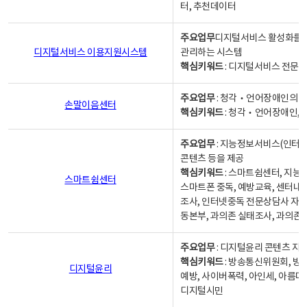
터, 추천데이터
주요업무
디지털서비스 활성화를 위
디지털서비스 이용지원시스템
관리하는 시스템
핵심키워드
: 디지털서비스 전문계
주요업무
: 청각‧언어장애인의 
손말이음센터
핵심키워드
: 청각‧언어장애인, 
주요업무
: 지능정보서비스(인터넷
콘텐츠 등을 제공
핵심키워드
: 스마트쉼센터, 지능
스마트쉼센터
스마트폰 중독, 예방교육, 센터내
조사, 인터넷중독 전문상담사 자격
동본부, 과의존 실태조사, 과의존
주요업무
: 디지털윤리 콘텐츠 지원
핵심키워드
: 방송통신위원회, 방
디지털윤리
예방, 사이버폭력, 아인세, 아름다
디지털시민