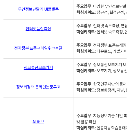
주요업무
: 다양한 무인정보단말기
무인정보단말기 UI플랫폼
핵심키워드
: 접근성, 웹접근성,
주요업무
: 인터넷 속도측정, 웹접
인터넷품질측정
핵심키워드
: 인터넷 속도측정, 
주요업무
: 전자정부 표준프레임워
전자정부 표준프레임워크포털
핵심키워드
: 다운로드, 개발가이
주요업무
: 정보통신보조기기 보급
정보통신보조기기
핵심키워드
: 보조기기, 정보통신
주요업무
: 한국연구재단의 등재
정보화정책 온라인논문투고
핵심키워드
: 정보화정책, 저널, 논문,
주요업무
: 지능정보기술 개발 촉
AI 허브
및 활용 확산
핵심키워드
:
인공지능 학습용 데이터,