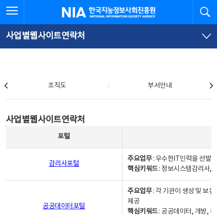
본
전
전체메뉴 열기
검
한국지능정보사회진흥원
문
체
바
메
로
뉴
가
바
사업별웹사이트연락처
기
로
가
기
조직도
조직도
부서안내
사업별웹사이트연락처
사업별웹사이트연락처
사업별웹사이트연락처 - 포털, 주요업무및 핵심키워드, 소관부서 및 담당자, 대표전화로 구성됨
포털
주요업무
: 우수한IT인력을 선발
감리사포털
핵심키워드
: 정보시스템감리사, 
주요업무
: 각 기관이 생성 및 
제공
공공데이터포털
핵심키워드
: 공공데이터, 개방, 