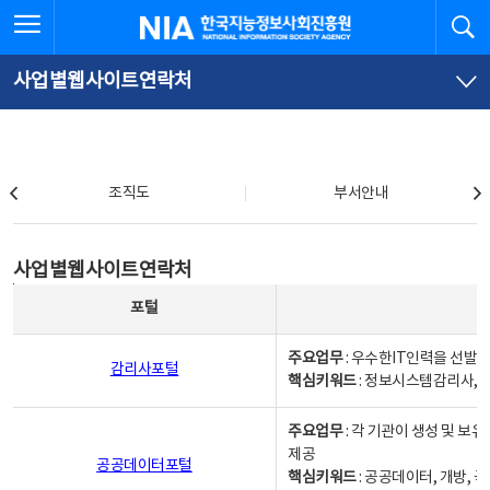
본
전
전체메뉴 열기
검
한국지능정보사회진흥원
문
체
바
메
로
뉴
가
바
사업별웹사이트연락처
기
로
가
기
조직도
조직도
부서안내
사업별웹사이트연락처
사업별웹사이트연락처
사업별웹사이트연락처 - 포털, 주요업무및 핵심키워드, 소관부서 및 담당자, 대표전화로 구성됨
포털
주요업무
: 우수한IT인력을 선발
감리사포털
핵심키워드
: 정보시스템감리사, 
주요업무
: 각 기관이 생성 및 
제공
공공데이터포털
핵심키워드
: 공공데이터, 개방, 