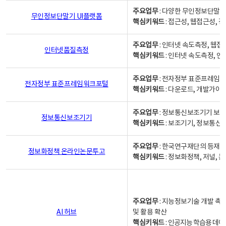
주요업무
: 다양한 무인정보단말기
무인정보단말기 UI플랫폼
핵심키워드
: 접근성, 웹접근성,
주요업무
: 인터넷 속도측정, 웹접
인터넷품질측정
핵심키워드
: 인터넷 속도측정, 
주요업무
: 전자정부 표준프레임워
전자정부 표준프레임워크포털
핵심키워드
: 다운로드, 개발가이
주요업무
: 정보통신보조기기 보급
정보통신보조기기
핵심키워드
: 보조기기, 정보통신
주요업무
: 한국연구재단의 등재
정보화정책 온라인논문투고
핵심키워드
: 정보화정책, 저널, 논문,
주요업무
: 지능정보기술 개발 촉
AI 허브
및 활용 확산
핵심키워드
:
인공지능 학습용 데이터,