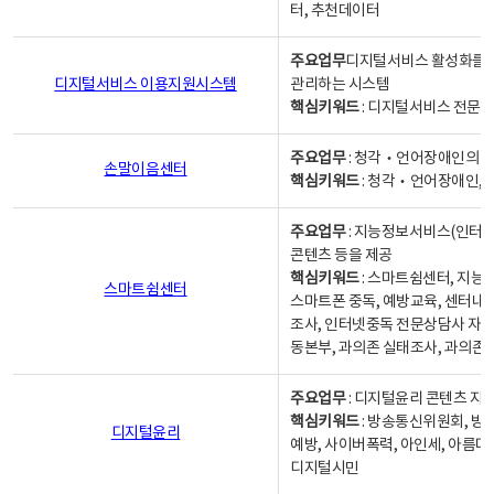
터, 추천데이터
주요업무
디지털서비스 활성화를 위
디지털서비스 이용지원시스템
관리하는 시스템
핵심키워드
: 디지털서비스 전문계
주요업무
: 청각‧언어장애인의 
손말이음센터
핵심키워드
: 청각‧언어장애인, 
주요업무
: 지능정보서비스(인터넷
콘텐츠 등을 제공
핵심키워드
: 스마트쉼센터, 지능
스마트쉼센터
스마트폰 중독, 예방교육, 센터내
조사, 인터넷중독 전문상담사 자격
동본부, 과의존 실태조사, 과의존
주요업무
: 디지털윤리 콘텐츠 지원
핵심키워드
: 방송통신위원회, 방
디지털윤리
예방, 사이버폭력, 아인세, 아름다
디지털시민