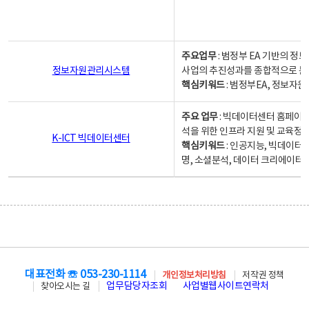
주요업무
: 범정부 EA 기반의 
정보자원관리시스템
사업의 추진성과를 종합적으로 분
핵심키워드
: 범정부EA, 정보
주요 업무
: 빅데이터센터 홈페이지
석을 위한 인프라 지원 및 교육정보
K-ICT 빅데이터센터
핵심키워드
: 인공지능, 빅데이터
명, 소셜분석, 데이터 크리에이터 
대표전화 ☏ 053-230-1114
개인정보처리방침
저작권 정책
업무담당자조회
사업별웹사이트연락처
찾아오시는 길