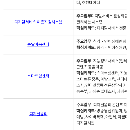
터, 추천데이터
주요업무
디지털서비스 활성화를 위
디지털서비스 이용지원시스템
관리하는 시스템
핵심키워드
: 디지털서비스 전문계
주요업무
: 청각‧언어장애인의 
손말이음센터
핵심키워드
: 청각‧언어장애인, 
주요업무
: 지능정보서비스(인터넷
콘텐츠 등을 제공
핵심키워드
: 스마트쉼센터, 지능
스마트쉼센터
스마트폰 중독, 예방교육, 센터내
조사, 인터넷중독 전문상담사 자격
동본부, 과의존 실태조사, 과의존
주요업무
: 디지털윤리 콘텐츠 지원
핵심키워드
: 방송통신위원회, 방
디지털윤리
예방, 사이버폭력, 아인세, 아름다
디지털시민