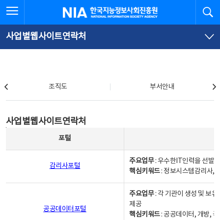
본
전
전체메뉴 열기
검
한국지능정보사회진흥원
문
체
바
메
로
뉴
가
바
사업별웹사이트연락처
기
로
가
기
조직도
조직도
부서안내
사업별웹사이트연락처
사업별웹사이트연락처
사업별웹사이트연락처 - 포털, 주요업무및 핵심키워드, 소관부서 및 담당자, 대표전화로 구성됨
포털
주요업무
: 우수한IT인력을 선발
감리사포털
핵심키워드
: 정보시스템감리사, 
주요업무
: 각 기관이 생성 및 
제공
공공데이터포털
핵심키워드
: 공공데이터, 개방, 