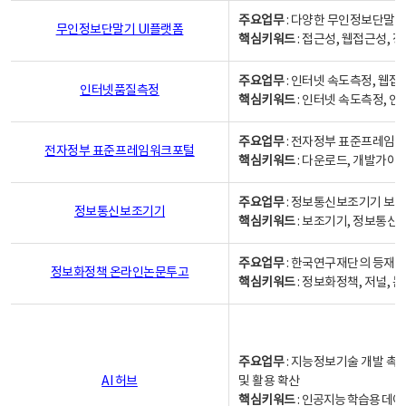
주요업무
: 다양한 무인정보단말기
무인정보단말기 UI플랫폼
핵심키워드
: 접근성, 웹접근성,
주요업무
: 인터넷 속도측정, 웹접
인터넷품질측정
핵심키워드
: 인터넷 속도측정, 
주요업무
: 전자정부 표준프레임워
전자정부 표준프레임워크포털
핵심키워드
: 다운로드, 개발가이
주요업무
: 정보통신보조기기 보급
정보통신보조기기
핵심키워드
: 보조기기, 정보통신
주요업무
: 한국연구재단의 등재
정보화정책 온라인논문투고
핵심키워드
: 정보화정책, 저널, 논문,
주요업무
: 지능정보기술 개발 촉
AI 허브
및 활용 확산
핵심키워드
:
인공지능 학습용 데이터,