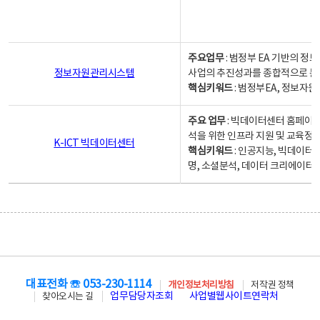
주요업무
: 범정부 EA 기반의 
정보자원관리시스템
사업의 추진성과를 종합적으로 분
핵심키워드
: 범정부EA, 정보
주요 업무
: 빅데이터센터 홈페이지
석을 위한 인프라 지원 및 교육정보
K-ICT 빅데이터센터
핵심키워드
: 인공지능, 빅데이터
명, 소셜분석, 데이터 크리에이터 
대표전화 ☏ 053-230-1114
개인정보처리방침
저작권 정책
업무담당자조회
사업별웹사이트연락처
찾아오시는 길