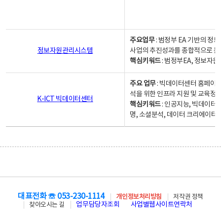
주요업무
: 범정부 EA 기반의 
정보자원관리시스템
사업의 추진성과를 종합적으로 분
핵심키워드
: 범정부EA, 정보
주요 업무
: 빅데이터센터 홈페이지
석을 위한 인프라 지원 및 교육정보
K-ICT 빅데이터센터
핵심키워드
: 인공지능, 빅데이터
명, 소셜분석, 데이터 크리에이터 
대표전화 ☏ 053-230-1114
개인정보처리방침
저작권 정책
업무담당자조회
사업별웹사이트연락처
찾아오시는 길