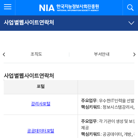
본
전
전체메뉴 열기
검
한국지능정보사회진흥원
문
체
바
메
로
뉴
가
바
사업별웹사이트연락처
기
로
가
기
조직도
조직도
부서안내
사업별웹사이트연락처
사업별웹사이트연락처
사업별웹사이트연락처 - 포털, 주요업무및 핵심키워드, 소관부서 및 담당자, 대표전화로 구성됨
포털
주요업무
: 우수한IT인력을 선발
감리사포털
핵심키워드
: 정보시스템감리사, 
주요업무
: 각 기관이 생성 및 
제공
공공데이터포털
핵심키워드
: 공공데이터, 개방, 