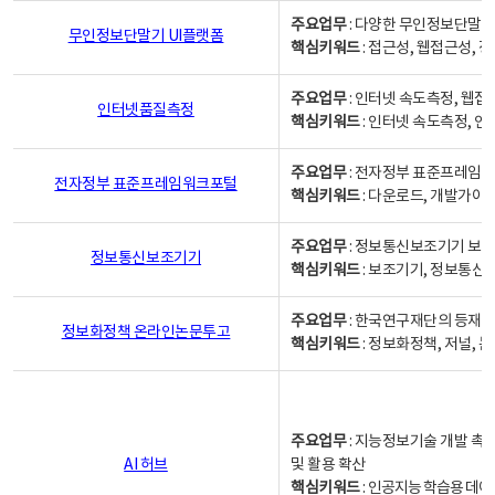
주요업무
: 다양한 무인정보단말기
무인정보단말기 UI플랫폼
핵심키워드
: 접근성, 웹접근성,
주요업무
: 인터넷 속도측정, 웹접
인터넷품질측정
핵심키워드
: 인터넷 속도측정, 
주요업무
: 전자정부 표준프레임워
전자정부 표준프레임워크포털
핵심키워드
: 다운로드, 개발가이
주요업무
: 정보통신보조기기 보급
정보통신보조기기
핵심키워드
: 보조기기, 정보통신
주요업무
: 한국연구재단의 등재
정보화정책 온라인논문투고
핵심키워드
: 정보화정책, 저널, 논문,
주요업무
: 지능정보기술 개발 촉
AI 허브
및 활용 확산
핵심키워드
:
인공지능 학습용 데이터,