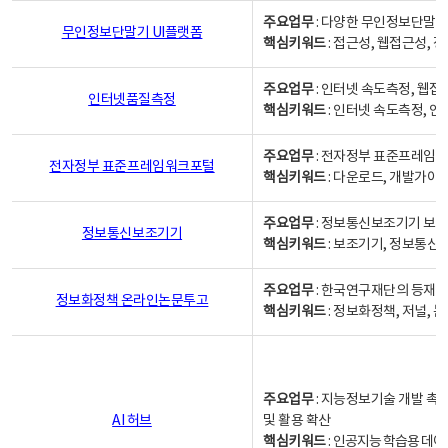
주요업무
: 다양한 무인정보단말기
무인정보단말기 UI플랫폼
핵심키워드
: 접근성, 웹접근성,
주요업무
: 인터넷 속도측정, 웹접
인터넷품질측정
핵심키워드
: 인터넷 속도측정, 
주요업무
: 전자정부 표준프레임워
전자정부 표준프레임워크포털
핵심키워드
: 다운로드, 개발가이
주요업무
: 정보통신보조기기 보급
정보통신보조기기
핵심키워드
: 보조기기, 정보통신
주요업무
: 한국연구재단의 등재
정보화정책 온라인논문투고
핵심키워드
: 정보화정책, 저널, 논문,
주요업무
: 지능정보기술 개발 촉
AI 허브
및 활용 확산
핵심키워드
:
인공지능 학습용 데이터,