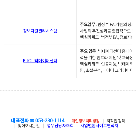
주요업무
: 범정부 EA 기반의 
정보자원관리시스템
사업의 추진성과를 종합적으로 분
핵심키워드
: 범정부EA, 정보
주요 업무
: 빅데이터센터 홈페이지
석을 위한 인프라 지원 및 교육정보
K-ICT 빅데이터센터
핵심키워드
: 인공지능, 빅데이터
명, 소셜분석, 데이터 크리에이터 
대표전화 ☏ 053-230-1114
개인정보처리방침
저작권 정책
업무담당자조회
사업별웹사이트연락처
찾아오시는 길