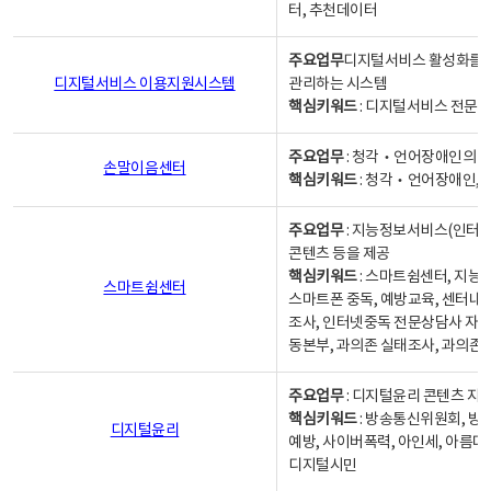
터, 추천데이터
주요업무
디지털서비스 활성화를 위
디지털서비스 이용지원시스템
관리하는 시스템
핵심키워드
: 디지털서비스 전문계
주요업무
: 청각‧언어장애인의 
손말이음센터
핵심키워드
: 청각‧언어장애인, 
주요업무
: 지능정보서비스(인터넷
콘텐츠 등을 제공
핵심키워드
: 스마트쉼센터, 지능
스마트쉼센터
스마트폰 중독, 예방교육, 센터내
조사, 인터넷중독 전문상담사 자격
동본부, 과의존 실태조사, 과의존
주요업무
: 디지털윤리 콘텐츠 지원
핵심키워드
: 방송통신위원회, 방
디지털윤리
예방, 사이버폭력, 아인세, 아름다
디지털시민