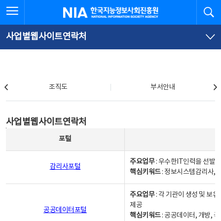
본
전
전체메뉴 열기
검
한국지능정보사회진흥원
문
체
바
메
로
뉴
가
바
사업별웹사이트연락처
기
로
가
기
조직도
조직도
부서안내
사업별웹사이트연락처
사업별웹사이트연락처
사업별웹사이트연락처 - 포털, 주요업무및 핵심키워드, 소관부서 및 담당자, 대표전화로 구성됨
포털
주요업무
: 우수한IT인력을 선발
감리사포털
핵심키워드
: 정보시스템감리사, 
주요업무
: 각 기관이 생성 및 
제공
공공데이터포털
핵심키워드
: 공공데이터, 개방, 