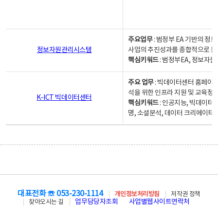
주요업무
: 범정부 EA 기반의 
정보자원관리시스템
사업의 추진성과를 종합적으로 분
핵심키워드
: 범정부EA, 정보
주요 업무
: 빅데이터센터 홈페이지
석을 위한 인프라 지원 및 교육정보
K-ICT 빅데이터센터
핵심키워드
: 인공지능, 빅데이터
명, 소셜분석, 데이터 크리에이터 
대표전화 ☏ 053-230-1114
개인정보처리방침
저작권 정책
업무담당자조회
사업별웹사이트연락처
찾아오시는 길