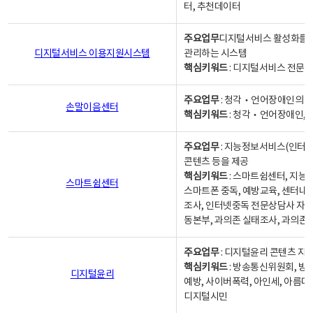
터, 추천데이터
주요업무
디지털서비스 활성화를 위
디지털서비스 이용지원시스템
관리하는 시스템
핵심키워드
: 디지털서비스 전문계
주요업무
: 청각‧언어장애인의 
손말이음센터
핵심키워드
: 청각‧언어장애인, 
주요업무
: 지능정보서비스(인터넷
콘텐츠 등을 제공
핵심키워드
: 스마트쉼센터, 지능
스마트쉼센터
스마트폰 중독, 예방교육, 센터내
조사, 인터넷중독 전문상담사 자격
동본부, 과의존 실태조사, 과의존
주요업무
: 디지털윤리 콘텐츠 지원
핵심키워드
: 방송통신위원회, 방
디지털윤리
예방, 사이버폭력, 아인세, 아름다
디지털시민