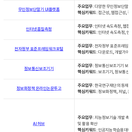
주요업무
: 다양한 무인정보단말기
무인정보단말기 UI플랫폼
핵심키워드
: 접근성, 웹접근성,
주요업무
: 인터넷 속도측정, 웹접
인터넷품질측정
핵심키워드
: 인터넷 속도측정, 
주요업무
: 전자정부 표준프레임워
전자정부 표준프레임워크포털
핵심키워드
: 다운로드, 개발가이
주요업무
: 정보통신보조기기 보급
정보통신보조기기
핵심키워드
: 보조기기, 정보통신
주요업무
: 한국연구재단의 등재
정보화정책 온라인논문투고
핵심키워드
: 정보화정책, 저널, 논문,
주요업무
: 지능정보기술 개발 촉
AI 허브
및 활용 확산
핵심키워드
:
인공지능 학습용 데이터,