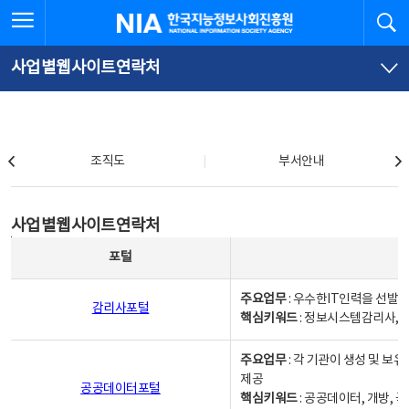
본
전
전체메뉴 열기
검
한국지능정보사회진흥원
문
체
바
메
로
뉴
가
바
사업별웹사이트연락처
기
로
가
기
조직도
조직도
부서안내
사업별웹사이트연락처
사업별웹사이트연락처
사업별웹사이트연락처 - 포털, 주요업무및 핵심키워드, 소관부서 및 담당자, 대표전화로 구성됨
포털
주요업무
: 우수한IT인력을 선발
감리사포털
핵심키워드
: 정보시스템감리사, 
주요업무
: 각 기관이 생성 및 
제공
공공데이터포털
핵심키워드
: 공공데이터, 개방, 