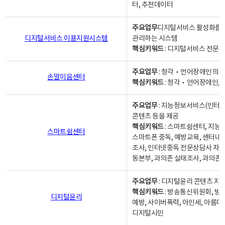
터, 추천데이터
주요업무
디지털서비스 활성화를 위
디지털서비스 이용지원시스템
관리하는 시스템
핵심키워드
: 디지털서비스 전문계
주요업무
: 청각‧언어장애인의 
손말이음센터
핵심키워드
: 청각‧언어장애인, 
주요업무
: 지능정보서비스(인터넷
콘텐츠 등을 제공
핵심키워드
: 스마트쉼센터, 지능
스마트쉼센터
스마트폰 중독, 예방교육, 센터내
조사, 인터넷중독 전문상담사 자격
동본부, 과의존 실태조사, 과의존
주요업무
: 디지털윤리 콘텐츠 지원
핵심키워드
: 방송통신위원회, 방
디지털윤리
예방, 사이버폭력, 아인세, 아름다
디지털시민