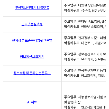
주요업무
: 다양한 무인정보단말기
무인정보단말기 UI플랫폼
핵심키워드
: 접근성, 웹접근성,
주요업무
: 인터넷 속도측정, 웹접
인터넷품질측정
핵심키워드
: 인터넷 속도측정, 
주요업무
: 전자정부 표준프레임워
전자정부 표준프레임워크포털
핵심키워드
: 다운로드, 개발가이
주요업무
: 정보통신보조기기 보급
정보통신보조기기
핵심키워드
: 보조기기, 정보통신
주요업무
: 한국연구재단의 등재
정보화정책 온라인논문투고
핵심키워드
: 정보화정책, 저널, 논문,
주요업무
: 지능정보기술 개발 촉
AI 허브
및 활용 확산
핵심키워드
:
인공지능 학습용 데이터,