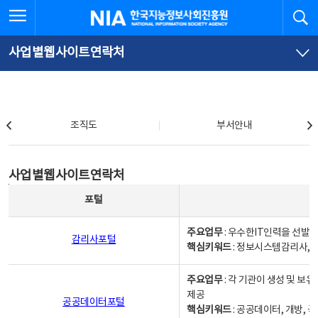
본
전
전체메뉴 열기
검
한국지능정보사회진흥원
문
체
바
메
로
뉴
가
바
사업별웹사이트연락처
기
로
가
기
조직도
조직도
부서안내
사업별웹사이트연락처
사업별웹사이트연락처
사업별웹사이트연락처 - 포털, 주요업무및 핵심키워드, 소관부서 및 담당자, 대표전화로 구성됨
포털
주요업무
: 우수한IT인력을 선발
감리사포털
핵심키워드
: 정보시스템감리사, 
주요업무
: 각 기관이 생성 및 
제공
공공데이터포털
핵심키워드
: 공공데이터, 개방, 