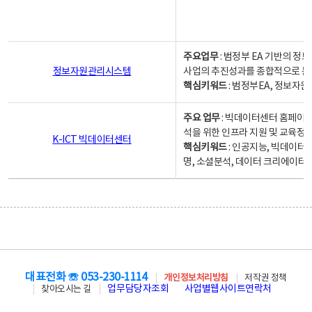
주요업무
: 범정부 EA 기반의 
정보자원관리시스템
사업의 추진성과를 종합적으로 분
핵심키워드
: 범정부EA, 정보
주요 업무
: 빅데이터센터 홈페이지
석을 위한 인프라 지원 및 교육정보
K-ICT 빅데이터센터
핵심키워드
: 인공지능, 빅데이터
명, 소셜분석, 데이터 크리에이터 
대표전화 ☏ 053-230-1114
개인정보처리방침
저작권 정책
업무담당자조회
사업별웹사이트연락처
찾아오시는 길