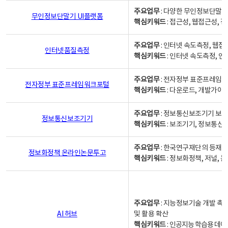
주요업무
: 다양한 무인정보단말기
무인정보단말기 UI플랫폼
핵심키워드
: 접근성, 웹접근성,
주요업무
: 인터넷 속도측정, 웹접
인터넷품질측정
핵심키워드
: 인터넷 속도측정, 
주요업무
: 전자정부 표준프레임워
전자정부 표준프레임워크포털
핵심키워드
: 다운로드, 개발가이
주요업무
: 정보통신보조기기 보급
정보통신보조기기
핵심키워드
: 보조기기, 정보통신
주요업무
: 한국연구재단의 등재
정보화정책 온라인논문투고
핵심키워드
: 정보화정책, 저널, 논문,
주요업무
: 지능정보기술 개발 촉
AI 허브
및 활용 확산
핵심키워드
:
인공지능 학습용 데이터,