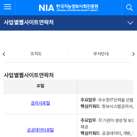
본
전
전체메뉴 열기
검
한국지능정보사회진흥원
문
체
바
메
로
뉴
가
바
사업별웹사이트연락처
기
로
가
기
조직도
조직도
부서안내
사업별웹사이트연락처
사업별웹사이트연락처
사업별웹사이트연락처 - 포털, 주요업무및 핵심키워드, 소관부서 및 담당자, 대표전화로 구성됨
포털
주요업무
: 우수한IT인력을 선발
감리사포털
핵심키워드
: 정보시스템감리사, 
주요업무
: 각 기관이 생성 및 
제공
공공데이터포털
핵심키워드
: 공공데이터, 개방, 