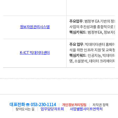
주요업무
: 범정부 EA 기반의 
정보자원관리시스템
사업의 추진성과를 종합적으로 분
핵심키워드
: 범정부EA, 정보
주요 업무
: 빅데이터센터 홈페이지
석을 위한 인프라 지원 및 교육정보
K-ICT 빅데이터센터
핵심키워드
: 인공지능, 빅데이터
명, 소셜분석, 데이터 크리에이터 
대표전화 ☏ 053-230-1114
개인정보처리방침
저작권 정책
업무담당자조회
사업별웹사이트연락처
찾아오시는 길