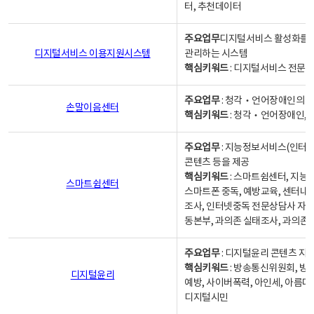
터, 추천데이터
주요업무
디지털서비스 활성화를 위
디지털서비스 이용지원시스템
관리하는 시스템
핵심키워드
: 디지털서비스 전문계
주요업무
: 청각‧언어장애인의 
손말이음센터
핵심키워드
: 청각‧언어장애인, 
주요업무
: 지능정보서비스(인터넷
콘텐츠 등을 제공
핵심키워드
: 스마트쉼센터, 지능
스마트쉼센터
스마트폰 중독, 예방교육, 센터내
조사, 인터넷중독 전문상담사 자격
동본부, 과의존 실태조사, 과의존
주요업무
: 디지털윤리 콘텐츠 지원
핵심키워드
: 방송통신위원회, 방
디지털윤리
예방, 사이버폭력, 아인세, 아름다
디지털시민