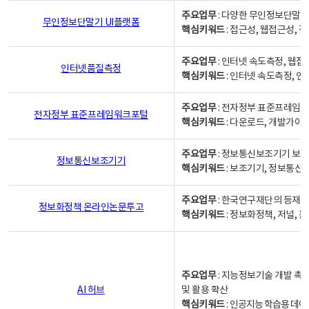
주요업무
: 다양한 무인정보단말기
무인정보단말기 UI플랫폼
핵심키워드
: 접근성, 웹접근성,
주요업무
: 인터넷 속도측정, 웹접
인터넷품질측정
핵심키워드
: 인터넷 속도측정, 
주요업무
: 전자정부 표준프레임워
전자정부 표준프레임워크포털
핵심키워드
: 다운로드, 개발가이
주요업무
: 정보통신보조기기 보급
정보통신보조기기
핵심키워드
: 보조기기, 정보통신
주요업무
: 한국연구재단의 등재
정보화정책 온라인논문투고
핵심키워드
: 정보화정책, 저널, 논문,
주요업무
: 지능정보기술 개발 촉
AI 허브
및 활용 확산
핵심키워드
:
인공지능 학습용 데이터,