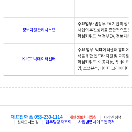
주요업무
: 범정부 EA 기반의 
정보자원관리시스템
사업의 추진성과를 종합적으로 분
핵심키워드
: 범정부EA, 정보
주요 업무
: 빅데이터센터 홈페이지
석을 위한 인프라 지원 및 교육정보
K-ICT 빅데이터센터
핵심키워드
: 인공지능, 빅데이터
명, 소셜분석, 데이터 크리에이터 
대표전화 ☏ 053-230-1114
개인정보처리방침
저작권 정책
업무담당자조회
사업별웹사이트연락처
찾아오시는 길