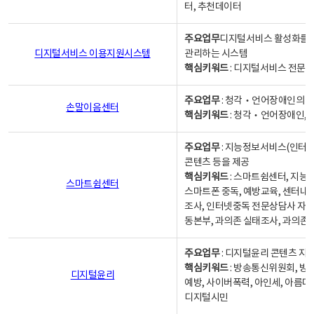
터, 추천데이터
주요업무
디지털서비스 활성화를 위
디지털서비스 이용지원시스템
관리하는 시스템
핵심키워드
: 디지털서비스 전문계
주요업무
: 청각‧언어장애인의 
손말이음센터
핵심키워드
: 청각‧언어장애인, 
주요업무
: 지능정보서비스(인터넷
콘텐츠 등을 제공
핵심키워드
: 스마트쉼센터, 지능
스마트쉼센터
스마트폰 중독, 예방교육, 센터내
조사, 인터넷중독 전문상담사 자격
동본부, 과의존 실태조사, 과의존
주요업무
: 디지털윤리 콘텐츠 지원
핵심키워드
: 방송통신위원회, 방
디지털윤리
예방, 사이버폭력, 아인세, 아름다
디지털시민