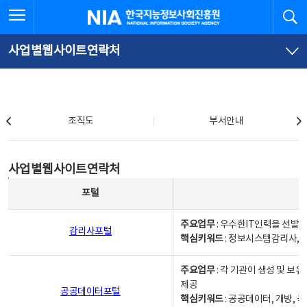
본
전
전체메뉴 열기
검
한국지능정보사회진흥원
문
체
바
메
로
뉴
가
바
사업별웹사이트연락처
기
로
가
기
조직도
조직도
부서안내
사업별웹사이트연락처
사업별웹사이트연락처
사업별웹사이트연락처 - 포털, 주요업무및 핵심키워드, 소관부서 및 담당자, 대표전화로 구성됨
포털
주요업무
: 우수한IT인력을 선발
감리사포털
핵심키워드
: 정보시스템감리사, 
주요업무
: 각 기관이 생성 및 
제공
공공데이터포털
핵심키워드
: 공공데이터, 개방, 