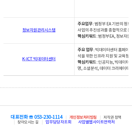
주요업무
: 범정부 EA 기반의 
정보자원관리시스템
사업의 추진성과를 종합적으로 분
핵심키워드
: 범정부EA, 정보
주요 업무
: 빅데이터센터 홈페이지
석을 위한 인프라 지원 및 교육정보
K-ICT 빅데이터센터
핵심키워드
: 인공지능, 빅데이터
명, 소셜분석, 데이터 크리에이터 
대표전화 ☏ 053-230-1114
개인정보처리방침
저작권 정책
업무담당자조회
사업별웹사이트연락처
찾아오시는 길