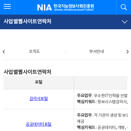
본
전
전체메뉴 열기
검
한국지능정보사회진흥원
문
체
바
메
로
뉴
가
바
사업별웹사이트연락처
기
로
가
기
조직도
조직도
부서안내
사업별웹사이트연락처
사업별웹사이트연락처
사업별웹사이트연락처 - 포털, 주요업무및 핵심키워드, 소관부서 및 담당자, 대표전화로 구성됨
포털
주요업무
: 우수한IT인력을 선발
감리사포털
핵심키워드
: 정보시스템감리사, 
주요업무
: 각 기관이 생성 및 
제공
공공데이터포털
핵심키워드
: 공공데이터, 개방, 