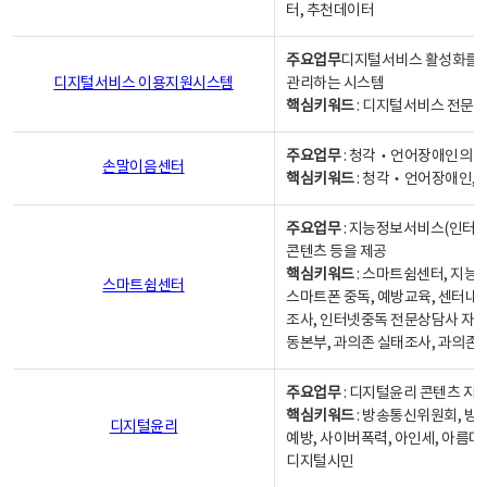
터, 추천데이터
주요업무
디지털서비스 활성화를 위
디지털서비스 이용지원시스템
관리하는 시스템
핵심키워드
: 디지털서비스 전문계
주요업무
: 청각‧언어장애인의 
손말이음센터
핵심키워드
: 청각‧언어장애인, 
주요업무
: 지능정보서비스(인터넷
콘텐츠 등을 제공
핵심키워드
: 스마트쉼센터, 지능
스마트쉼센터
스마트폰 중독, 예방교육, 센터내
조사, 인터넷중독 전문상담사 자격
동본부, 과의존 실태조사, 과의존
주요업무
: 디지털윤리 콘텐츠 지원
핵심키워드
: 방송통신위원회, 방
디지털윤리
예방, 사이버폭력, 아인세, 아름다
디지털시민