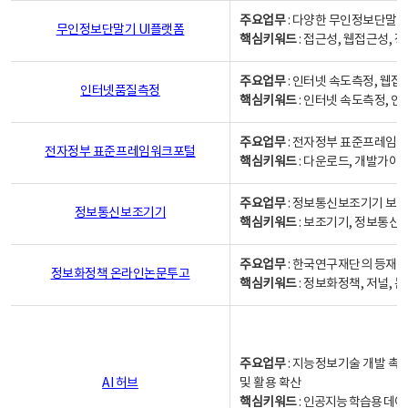
주요업무
: 다양한 무인정보단말기
무인정보단말기 UI플랫폼
핵심키워드
: 접근성, 웹접근성,
주요업무
: 인터넷 속도측정, 웹접
인터넷품질측정
핵심키워드
: 인터넷 속도측정, 
주요업무
: 전자정부 표준프레임워
전자정부 표준프레임워크포털
핵심키워드
: 다운로드, 개발가이
주요업무
: 정보통신보조기기 보급
정보통신보조기기
핵심키워드
: 보조기기, 정보통신
주요업무
: 한국연구재단의 등재
정보화정책 온라인논문투고
핵심키워드
: 정보화정책, 저널, 논문,
주요업무
: 지능정보기술 개발 촉
AI 허브
및 활용 확산
핵심키워드
:
인공지능 학습용 데이터,