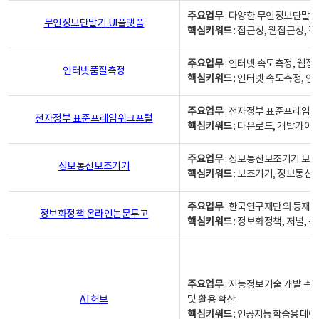
주요업무
: 다양한 무인정보단말기
무인정보단말기 UI플랫폼
핵심키워드
: 접근성, 웹접근성,
주요업무
: 인터넷 속도측정, 웹접
인터넷품질측정
핵심키워드
: 인터넷 속도측정, 
주요업무
: 전자정부 표준프레임워
전자정부 표준프레임워크포털
핵심키워드
: 다운로드, 개발가이
주요업무
: 정보통신보조기기 보급
정보통신보조기기
핵심키워드
: 보조기기, 정보통신
주요업무
: 한국연구재단의 등재
정보화정책 온라인논문투고
핵심키워드
: 정보화정책, 저널, 논문,
주요업무
: 지능정보기술 개발 촉
AI 허브
및 활용 확산
핵심키워드
:
인공지능 학습용 데이터,