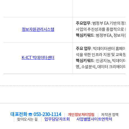
주요업무
: 범정부 EA 기반의 
정보자원관리시스템
사업의 추진성과를 종합적으로 분
핵심키워드
: 범정부EA, 정보
주요 업무
: 빅데이터센터 홈페이지
석을 위한 인프라 지원 및 교육정보
K-ICT 빅데이터센터
핵심키워드
: 인공지능, 빅데이터
명, 소셜분석, 데이터 크리에이터 
대표전화 ☏ 053-230-1114
개인정보처리방침
저작권 정책
업무담당자조회
사업별웹사이트연락처
찾아오시는 길