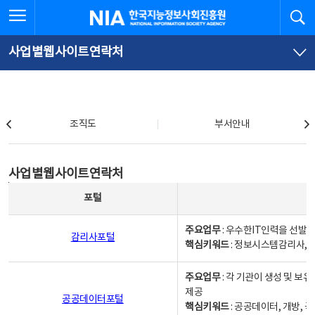
본
전
전체메뉴 열기
검
한국지능정보사회진흥원
문
체
바
메
로
뉴
가
바
사업별웹사이트연락처
기
로
가
기
조직도
조직도
부서안내
사업별웹사이트연락처
사업별웹사이트연락처
사업별웹사이트연락처 - 포털, 주요업무및 핵심키워드, 소관부서 및 담당자, 대표전화로 구성됨
포털
주요업무
: 우수한IT인력을 선발
감리사포털
핵심키워드
: 정보시스템감리사, 
주요업무
: 각 기관이 생성 및 
제공
공공데이터포털
핵심키워드
: 공공데이터, 개방, 