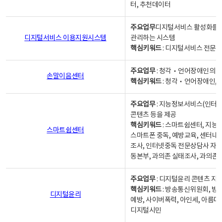
터, 추천데이터
주요업무
디지털서비스 활성화를 위
디지털서비스 이용지원시스템
관리하는 시스템
핵심키워드
: 디지털서비스 전문계
주요업무
: 청각‧언어장애인의 
손말이음센터
핵심키워드
: 청각‧언어장애인, 
주요업무
: 지능정보서비스(인터넷
콘텐츠 등을 제공
핵심키워드
: 스마트쉼센터, 지능
스마트쉼센터
스마트폰 중독, 예방교육, 센터내
조사, 인터넷중독 전문상담사 자격
동본부, 과의존 실태조사, 과의존
주요업무
: 디지털윤리 콘텐츠 지원
핵심키워드
: 방송통신위원회, 방
디지털윤리
예방, 사이버폭력, 아인세, 아름다
디지털시민